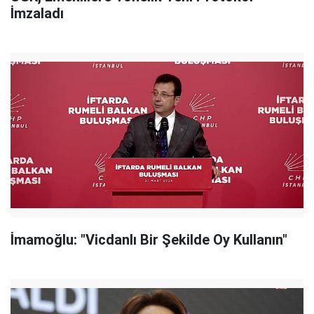
İmzaladı
İmamoğlu: "Vicdanlı Bir Şekilde Oy Kullanın"