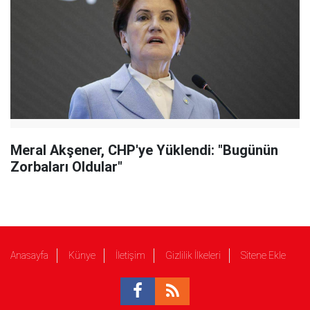
Meral Akşener, CHP'ye Yüklendi: "Bugünün
Zorbaları Oldular"
Anasayfa
Künye
İletişim
Gizlilik İlkeleri
Sitene Ekle