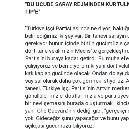
"BU UCUBE SARAY REJMİNDEN KURTULMA
TİP’E"
"Türkiye İşçi Partisi aslında ne diyor; baktı
belirlediğimiz iki şey var. Bir tanesi saray
gerekiyor bunun içinde bütün gücümüzle çalı
dört tane vekilimizin Meclis'te gerçekleşti
Partisi’ni buraya kadar getirdi. Bu muhalef
çalışıyoruz ve ben diyorum ki yani dört vek
kırk kaplan gücünde olacak. Ondan dolayı da 
sayısal olarak daha çok görmek istiyoruz. A
tanesi, Türkiye İşçi Partisi’nin Artvin merke
gönüllülerimizle, dostlarımızla ve parti üye
bir nevi şemasını burada oluşturmak. İkinci
yani. Che Guevara’nın dediği gibi; "gerçekçi 
yok. Gideceğiz şunu yapacağız ve bunu yap
açıkçası gücümüzü biliyoruz.