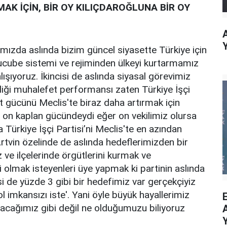
K İÇİN, BİR OY KILIÇDAROĞLUNA BİR OY
ğımızda aslında bizim güncel siyasette Türkiye için
ın ucube sistemi ve rejiminden ülkeyi kurtarmamız
şıyoruz. İkincisi de aslında siyasal görevimiz
rdiği muhalefet performansı zaten Türkiye İşçi
et gücünü Meclis'te biraz daha artırmak için
il on kaplan gücündeydi eğer on vekilimiz olursa
Türkiye İşçi Partisi’ni Meclis'te en azından
rtvin özelinde de aslında hedeflerimizden bir
z ve ilçelerinde örgütlerini kurmak ve
si olmak isteyenleri üye yapmak ki partinin aslında
si de yüzde 3 gibi bir hedefimiz var gerçekçiyiz
ol imkansızı iste'. Yani öyle büyük hayallerimiz
acağımız gibi değil ne olduğumuzu biliyoruz