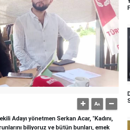
Y
S
tvekili Adayı yönetmen Serkan Acar, "Kadını,
runlarını biliyoruz ve bütün bunları, emek