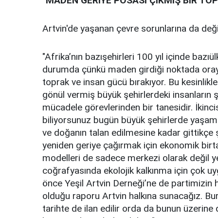
"MADEN
GERİYE POSASI ÇIKMIŞ BİR TO
Artvin'de yaşanan çevre sorunlarına da de
"Afrika’nın bazışehirleri 100 yıl içinde baz
durumda çünkü maden girdiği noktada orayı
toprak ve insan gücü bırakıyor. Bu kesinlikl
gönül vermiş büyük şehirlerdeki insanların 
mücadele görevlerinden bir tanesidir. İkinci
biliyorsunuz bugün büyük şehirlerde yaşama
ve doğanın talan edilmesine kadar gittikçe
yeniden geriye çağırmak için ekonomik birt
modelleri de sadece merkezi olarak değil yer
coğrafyasında ekolojik kalkınma için çok uyg
önce Yeşil Artvin Derneği’ne de partimizin h
olduğu raporu Artvin halkına sunacağız. 
tarihte de ilan edilir orda da bunun üzerine 