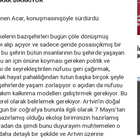
PRAK BIRAKIYOR"
ğinen Acar, konuşmasınışöyle sürdürdü:
ıülkelerin bazışehirleri bugün çöle dönüşmüş
 alıp açıyor ve sadece geride posasıçıkmış bir
e bu şehrin bütün insanlarının bu şehirde yaşayan
K
şu an için önüne koyması gereken politik ve
si de seyrekleştirilen nüfusu geri çağırmak,
k hayat pahalılığından tutun başka birçok şeyle
 şehirlerde yaşam zorlaşıyor o açıdan da nüfusu
akım kalkınma modelleri geliştirmek gerekiyor. Bu
el olarak belirlemek gerekiyor. Artvin’in doğal
un bir coğrafya bununla ilgili olarak 7 Mayıs'tan
azırlamış olduğu ekoloji biriminizin hazırlamış
Buradan da şimdi bunu duyurayım muhtemelen o
daha detaylı bir şekilde ve Artvin üzerine