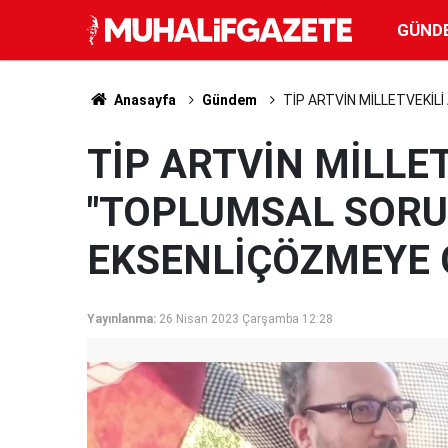
GÜND
Anasayfa
Gündem
TİP ARTVİN MİLLETVEKİL
TİP ARTVİN MİLLET
"TOPLUMSAL SORU
EKSENLİÇÖZMEYE 
Yayınlanma:
26 Nisan 2023 Çarşamba 12:28