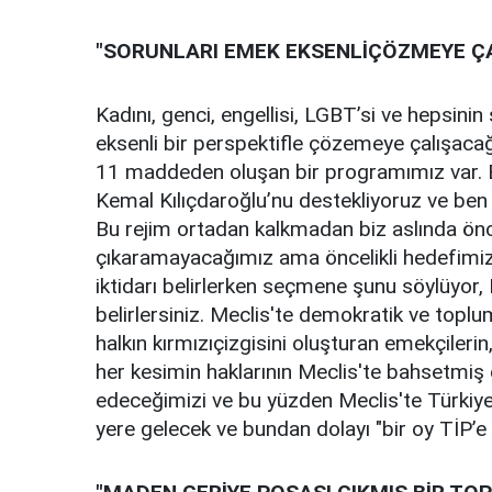
"SORUNLARI EMEK EKSENLİÇÖZMEYE Ç
Kadını, genci, engellisi, LGBT’si ve hepsinin
eksenli bir perspektifle çözemeye çalışacağı
11 maddeden oluşan bir programımız var. 
Kemal Kılıçdaroğlu’nu destekliyoruz ve ben
Bu rejim ortadan kalkmadan biz aslında önc
çıkaramayacağımız ama öncelikli hedefimiz bu
iktidarı belirlerken seçmene şunu söylüyor, 
belirlersiniz. Meclis'te demokratik ve topl
halkın kırmızıçizgisini oluşturan emekçilerin, 
her kesimin haklarının Meclis'te bahsetmiş
edeceğimizi ve bu yüzden Meclis'te Türkiye İşç
yere gelecek ve bundan dolayı "bir oy TİP’e 