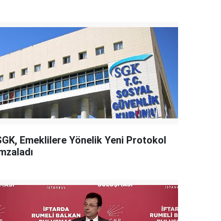
SGK, Emeklilere Yönelik Yeni Protokol
İmzaladı