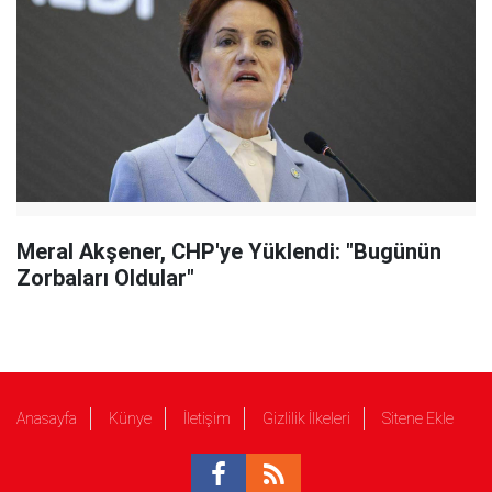
Meral Akşener, CHP'ye Yüklendi: "Bugünün
Zorbaları Oldular"
Anasayfa
Künye
İletişim
Gizlilik İlkeleri
Sitene Ekle