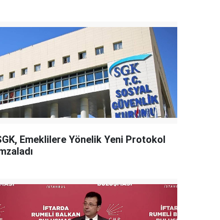
SGK, Emeklilere Yönelik Yeni Protokol
İmzaladı