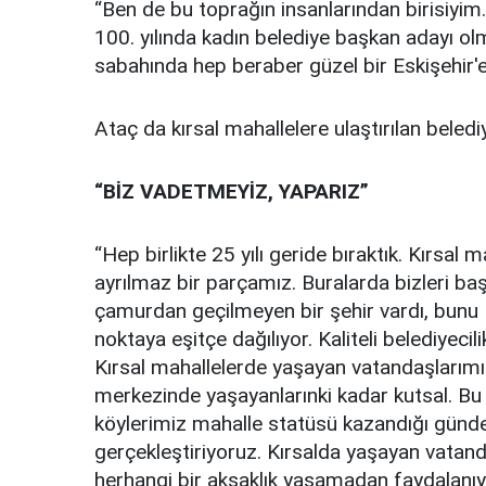
“Ben de bu toprağın insanlarından birisiyi
100. yılında kadın belediye başkan adayı o
sabahında hep beraber güzel bir Eskişehir'
Ataç da kırsal mahallelere ulaştırılan beled
“BİZ VADETMEYİZ, YAPARIZ”
“Hep birlikte 25 yılı geride bıraktık. Kırsal 
ayrılmaz bir parçamız. Buralarda bizleri ba
çamurdan geçilmeyen bir şehir vardı, bunu E
noktaya eşitçe dağılıyor. Kaliteli belediyeci
Kırsal mahallelerde yaşayan vatandaşlarımız
merkezinde yaşayanlarınki kadar kutsal. Bu anl
köylerimiz mahalle statüsü kazandığı günd
gerçekleştiriyoruz. Kırsalda yaşayan vatan
herhangi bir aksaklık yaşamadan faydalanıyor