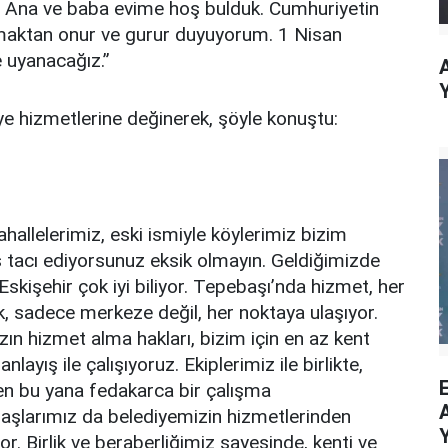
m. Ana ve baba evime hoş bulduk. Cumhuriyetin
lmaktan onur ve gurur duyuyorum. 1 Nisan
e uyanacağız.”
iye hizmetlerine değinerek, şöyle konuştu:
mahallelerimiz, eski ismiyle köylerimiz bizim
ş tacı ediyorsunuz eksik olmayın. Geldiğimizde
skişehir çok iyi biliyor. Tepebaşı’nda hizmet, her
lik, sadece merkeze değil, her noktaya ulaşıyor.
ın hizmet alma hakları, bizim için en az kent
ayış ile çalışıyoruz. Ekiplerimiz ile birlikte,
en bu yana fedakarca bir çalışma
daşlarımız da belediyemizin hizmetlerinden
. Birlik ve beraberliğimiz sayesinde, kenti ve