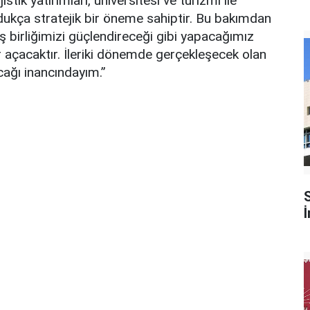
istik yatırımları, üniversitesi ve turizmi ile
ldukça stratejik bir öneme sahiptir. Bu bakımdan
 iş birliğimizi güçlendireceği gibi yapacağımız
 açacaktır. İleriki dönemde gerçekleşecek olan
acağı inancındayım.”