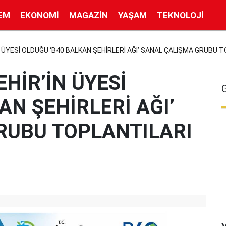
EM
EKONOMI
MAGAZIN
YAŞAM
TEKNOLOJI
 ÜYESİ OLDUĞU ‘B40 BALKAN ŞEHİRLERİ AĞI’ SANAL ÇALIŞMA GRUBU
HİR’İN ÜYESİ
AN ŞEHİRLERİ AĞI’
RUBU TOPLANTILARI