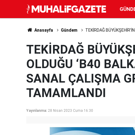
GÜND
Anasayfa
Gündem
TEKİRDAĞ BÜYÜKŞEHİR’İN
TEKİRDAĞ BÜYÜKŞE
OLDUĞU ‘B40 BALK
SANAL ÇALIŞMA G
TAMAMLANDI
Yayınlanma:
28 Nisan 2023 Cuma 16:30