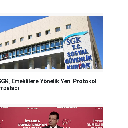
SGK, Emeklilere Yönelik Yeni Protokol
İmzaladı