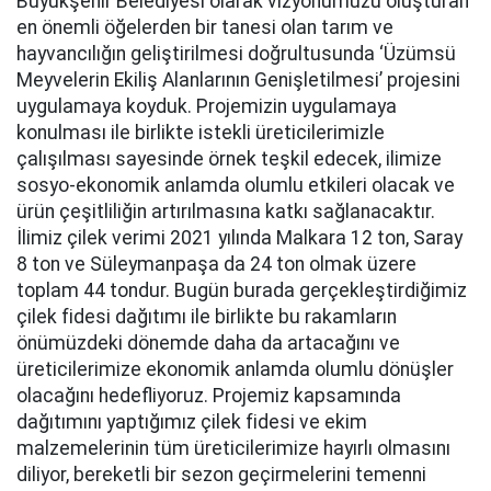
Büyükşehir Belediyesi olarak vizyonumuzu oluşturan
en önemli öğelerden bir tanesi olan tarım ve
hayvancılığın geliştirilmesi doğrultusunda ‘Üzümsü
Meyvelerin Ekiliş Alanlarının Genişletilmesi’ projesini
uygulamaya koyduk. Projemizin uygulamaya
konulması ile birlikte istekli üreticilerimizle
çalışılması sayesinde örnek teşkil edecek, ilimize
sosyo-ekonomik anlamda olumlu etkileri olacak ve
ürün çeşitliliğin artırılmasına katkı sağlanacaktır.
İlimiz çilek verimi 2021 yılında Malkara 12 ton, Saray
8 ton ve Süleymanpaşa da 24 ton olmak üzere
toplam 44 tondur. Bugün burada gerçekleştirdiğimiz
çilek fidesi dağıtımı ile birlikte bu rakamların
önümüzdeki dönemde daha da artacağını ve
üreticilerimize ekonomik anlamda olumlu dönüşler
olacağını hedefliyoruz. Projemiz kapsamında
dağıtımını yaptığımız çilek fidesi ve ekim
malzemelerinin tüm üreticilerimize hayırlı olmasını
diliyor, bereketli bir sezon geçirmelerini temenni