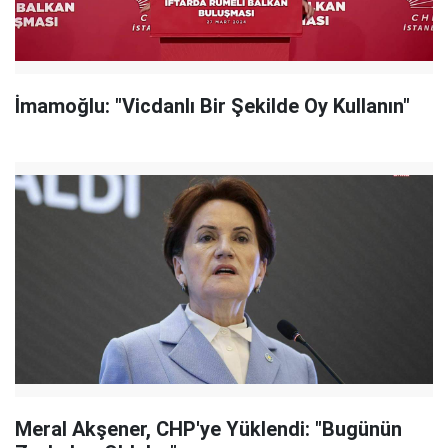
İmamoğlu: "Vicdanlı Bir Şekilde Oy Kullanın"
Meral Akşener, CHP'ye Yüklendi: "Bugünün