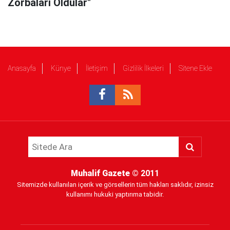
Zorbaları Oldular"
Anasayfa
Künye
İletişim
Gizlilik İlkeleri
Sitene Ekle
Muhalif Gazete
© 2011
Sitemizde kullanılan içerik ve görsellerin tüm hakları saklıdır, izinsiz
kullanımı hukuki yaptırıma tabidir.