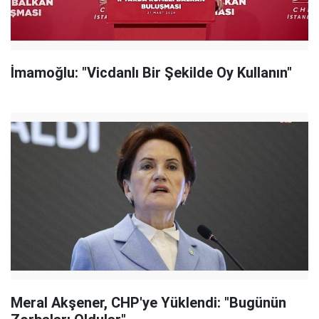
İmamoğlu: "Vicdanlı Bir Şekilde Oy Kullanın"
Meral Akşener, CHP'ye Yüklendi: "Bugünün