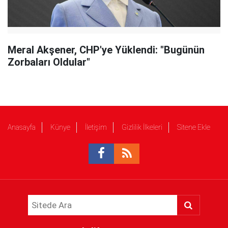
Meral Akşener, CHP'ye Yüklendi: "Bugünün
Zorbaları Oldular"
Anasayfa
Künye
İletişim
Gizlilik İlkeleri
Sitene Ekle