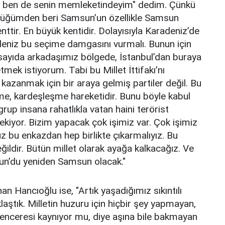
, ben de senin memleketindeyim" dedim. Çünkü
klüğümden beri Samsun’un özellikle Samsun
nttir. En büyük kentidir. Dolayısıyla Karadeniz’de
deniz bu seçime damgasını vurmalı. Bunun için
sayıda arkadaşımız bölgede, İstanbul’dan buraya
tmek istiyorum. Tabi bu Millet İttifakı’nı
kazanmak için bir araya gelmiş partiler değil. Bu
şme, kardeşleşme hareketidir. Bunu böyle kabul
rup insana rahatlıkla vatan haini terörist
kiyor. Bizim yapacak çok işimiz var. Çok işimiz
z bu enkazdan hep birlikte çıkarmalıyız. Bu
eğildir. Bütün millet olarak ayağa kalkacağız. Ve
sun’du yeniden Samsun olacak."
n Hancıoğlu ise, "Artık yaşadığımız sıkıntılı
klaştık. Milletin huzuru için hiçbir şey yapmayan,
enceresi kaynıyor mu, diye aşına bile bakmayan