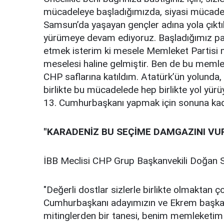
mücadeleye başladığımızda, siyasi mücadele
Samsun’da yaşayan gençler adına yola çıktık
yürümeye devam ediyoruz. Başladığımız part
etmek isterim ki mesele Memleket Partisi m
meselesi haline gelmiştir. Ben de bu meml
CHP saflarına katıldım. Atatürk’ün yolunda,
birlikte bu mücadelede hep birlikte yol yür
13. Cumhurbaşkanı yapmak için sonuna kad
"KARADENİZ BU SEÇİME DAMGAZINI VU
İBB Meclisi CHP Grup Başkanvekili Doğan Su
"Değerli dostlar sizlerle birlikte olmakta
Cumhurbaşkanı adayımızın ve Ekrem başkanı
mitinglerden bir tanesi, benim memleketim