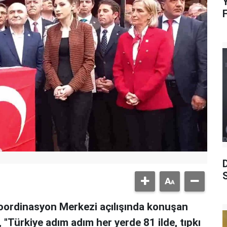
Y
S
ordinasyon Merkezi açılışında konuşan
"Türkiye adım adım her yerde 81 ilde, tıpkı