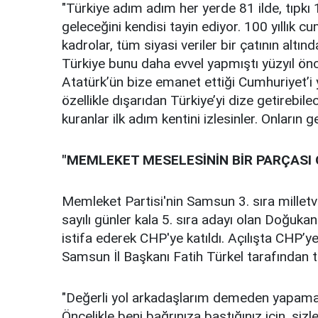
"Türkiye adım adım her yerde 81 ilde, tıpkı 1
geleceğini kendisi tayin ediyor. 100 yıllık c
kadrolar, tüm siyasi veriler bir çatının altınd
Türkiye bunu daha evvel yapmıştı yüzyıl ön
Atatürk’ün bize emanet ettiği Cumhuriyet’i 
özellikle dışarıdan Türkiye’yi dize getirebil
kuranlar ilk adım kentini izlesinler. Onların g
"MEMLEKET MESELESİNİN BİR PARÇASI
Memleket Partisi'nin Samsun 3. sıra milletv
sayılı günler kala 5. sıra adayı olan Doğukan
istifa ederek CHP'ye katıldı. Açılışta CHP
Samsun İl Başkanı Fatih Türkel tarafından ta
"Değerli yol arkadaşlarım demeden yapama
Öncelikle beni bağrınıza bastığınız için, si