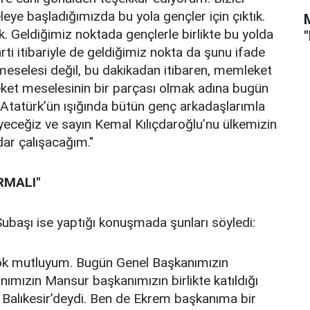
ye başladığımızda bu yola gençler için çıktık.
. Geldiğimiz noktada gençlerle birlikte bu yolda
i itibariyle de geldiğimiz nokta da şunu ifade
eselesi değil, bu dakikadan itibaren, memleket
eket meselesinin bir parçası olmak adına bugün
 Atatürk’ün ışığında bütün genç arkadaşlarımla
üyeceğiz ve sayın Kemal Kılıçdaroğlu’nu ülkemizin
ar çalışacağım."
RMALI"
başı ise yaptığı konuşmada şunları söyledi:
n çok mutluyum. Bugün Genel Başkanımızın
mızın Mansur başkanımızın birlikte katıldığı
 Balıkesir’deydi. Ben de Ekrem başkanıma bir