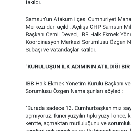
takıldı.
Samsun'un Atakum ilçesi Cumhuriyet Maha
Merkezi dün açıldı. Açılışa CHP Samsun Mil
Başkanı Cemil Deveci, İBB Halk Ekmek Yön
Koordinasyon Merkezi Sorumlusu Özgen Na
Subaşı ve vatandaşlar katıldı.
"KURULUŞUN İLK ADIMININ ATILDIĞI BİR
İBB Halk Ekmek Yönetim Kurulu Başkanı v
Sorumlusu Özgen Nama şunları söyledi:
"Burada sadece 13. Cumhurbaşkanımız sayın
açmıyoruz. İkinci yüzyılın tıpkı yüzyıl önce, k
kentte, açmaktan mutluluğunu ve sorumlul
kendimi çok şanslı ve mutlu hissediyorum. İyi