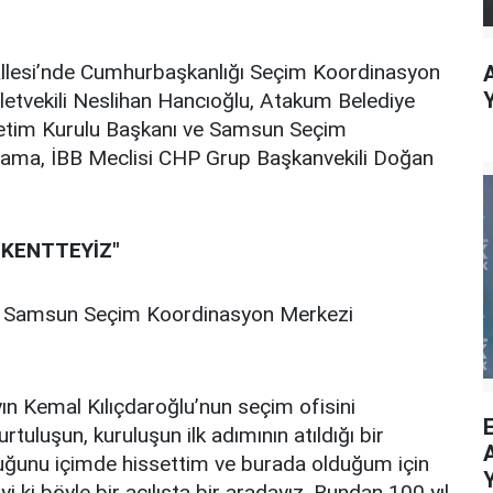
llesi’nde Cumhurbaşkanlığı Seçim Koordinasyon
letvekili Neslihan Hancıoğlu, Atakum Belediye
etim Kurulu Başkanı ve Samsun Seçim
ma, İBB Meclisi CHP Grup Başkanvekili Doğan
 KENTTEYİZ"
e Samsun Seçim Koordinasyon Merkezi
 Kemal Kılıçdaroğlu’nun seçim ofisini
urtuluşun, kuruluşun ilk adımının atıldığı bir
uğunu içimde hissettim ve burada olduğum için
 ki böyle bir açılışta bir aradayız. Bundan 100 yıl