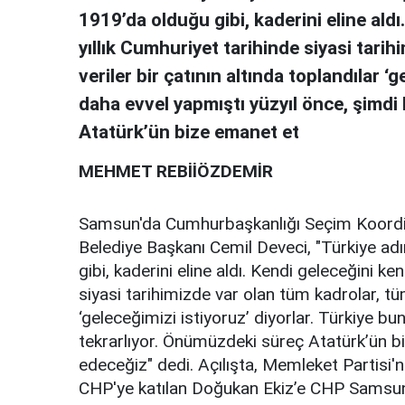
1919’da olduğu gibi, kaderini eline aldı
yıllık Cumhuriyet tarihinde siyasi tarih
veriler bir çatının altında toplandılar ‘
daha evvel yapmıştı yüzyıl önce, şimdi
Atatürk’ün bize emanet et
MEHMET REBİİÖZDEMİR
Samsun'da Cumhurbaşkanlığı Seçim Koordi
Belediye Başkanı Cemil Deveci, "Türkiye adı
gibi, kaderini eline aldı. Kendi geleceğini ke
siyasi tarihimizde var olan tüm kadrolar, tüm 
‘geleceğimizi istiyoruz’ diyorlar. Türkiye b
tekrarlıyor. Önümüzdeki süreç Atatürk’ün b
edeceğiz" dedi. Açılışta, Memleket Partisi'nd
CHP'ye katılan Doğukan Ekiz’e CHP Samsun İ