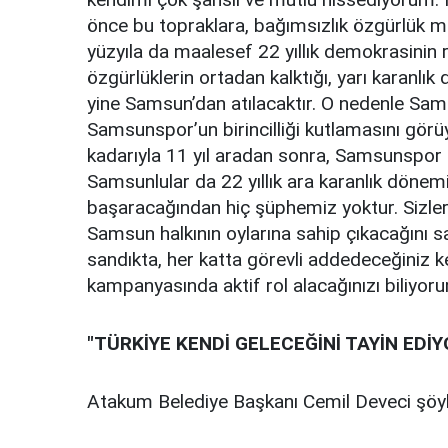
önce bu topraklara, bağımsızlık özgürlük mü
yüzyıla da maalesef 22 yıllık demokrasinin ra
özgürlüklerin ortadan kalktığı, yarı karanlık
yine Samsun’dan atılacaktır. O nedenle Sa
Samsunspor’un birincilliği kutlamasını görü
kadarıyla 11 yıl aradan sonra, Samsunspor t
Samsunlular da 22 yıllık ara karanlık döne
başaracağından hiç şüphemiz yoktur. Sizler
Samsun halkının oylarına sahip çıkacağını s
sandıkta, her katta görevli addedeceğiniz k
kampanyasında aktif rol alacağınızı biliyoru
"TÜRKİYE KENDİ GELECEĞİNİ TAYİN EDİY
Atakum Belediye Başkanı Cemil Deveci şöyl