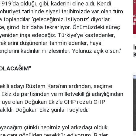
919’da olduğu gibi, kaderini eline aldı. Kendi
umhuriyet tarihinde siyasi tarihimizde var olan tüm
a toplandılar ‘geleceğimizi istiyoruz’ diyorlar.
ce, şimdi bir daha tekrarlıyor. Önümüzdeki süreç
yeniden inşa edeceğiz. Türkiye’ye kastedenler,
eceklerini düşünenler tahmin edenler, hayal
ençlerini kadınlarını izlesinler. Yolunuz açık olsun."
K
 OLACAĞIM"
ekili adayı Rüstem Kara’nın ardından, seçime
 Ekiz de partisinden ve milletvekilliği adaylığından
’ye üye olan Doğukan Ekiz’e CHP rozeti CHP
kıldı. Doğukan Ekiz şunları söyledi:
yacağım çünkü hepimiz yol arkadaşı olduk.
zlere canı gönülden teşekkür ediyorum. Bizler