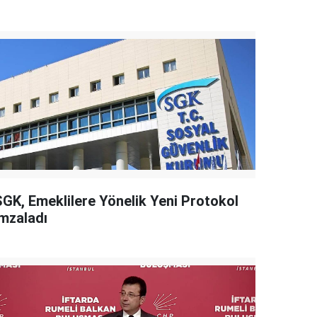
SGK, Emeklilere Yönelik Yeni Protokol
İmzaladı