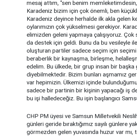
mesaj attım, "sen benim memleketimdesin
Karadeniz bizim için çok önemli, ben küçü
Karadeniz deyince herhalde ilk akla gelen ke
oylarımızın çok yükselmesi gerekiyor. Kara
elimizden geleni yapmaya çalışıyoruz. Çok 
da destek için geldi. Bunu da bu vesileyle ile
oluşturan partiler sadece seçim için seçimi 
beraberlik bir kaynaşma, birleşme, helalle
edelim. Bu ülkede, bir grup insan bir başka g
diyebilmektedir. Bizim bunları aşmamız gere
var hepimizin. Ülkemizi içinde bulunduğumu
sadece bir partinin bir kişinin yapacağı iş d
bu işi halledeceğiz. Bu işin başlangıcı Sam
CHP PM üyesi ve Samsun Milletvekili Nesliha
günleri geride bıraktığımız sayılı günlere ya
görmezden gelen yuvasında huzur var mı, t