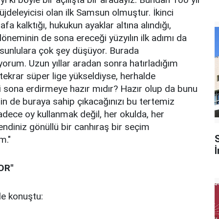
jdeleyicisi olan ilk Samsun olmuştur. İkinci
fa kalktığı, hukukun ayaklar altına alındığı,
 döneminin de sona ereceği yüzyılın ilk adımı da
msunlulara çok şey düşüyor. Burada
yorum. Uzun yıllar aradan sonra hatırladığım
ekrar süper lige yükseldiyse, herhalde
mi sona erdirmeye hazır mıdır? Hazır olup da bunu
in de buraya sahip çıkacağınızı bu tertemiz
adece oy kullanmak değil, her okulda, her
endiniz gönüllü bir canhıraş bir seçim
m."
OR"
e konuştu: