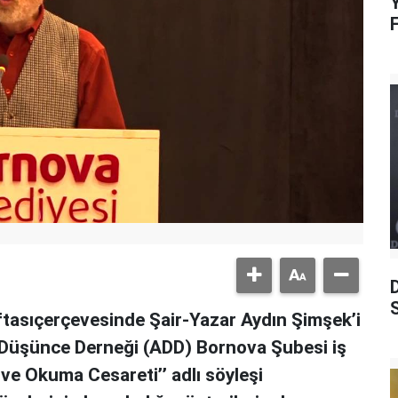
Y
S
tasıçerçevesinde Şair-Yazar Aydın Şimşek’i
ü Düşünce Derneği (ADD) Bornova Şubesi iş
 ve Okuma Cesareti’’ adlı söyleşi