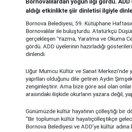
Bornovalılardan yoğun ilgi gördü. ADD ü
aldığı etkinlikte şiir dinletisi ilgiyle dinl
Bornova Belediyesi, 59. Kütüphane Haftası
Bornovalılar ile buluşturdu. Atatürkçü Düşü
gerçekleşen ’Yazma, Yaratma ve Okuma Cesar
gördü. ADD üyelerinin hazırladığı gösterilerin d
dinlendi.
Uğur Mumcu Kültür ve Sanat Merkezi’nde ya
yapıtları olduğunu dile getiren Aydın Şimşek,
zenginleştirir. Ama bize göre asıl olan onlar
arasındaki ilişkide okurların yazara değil, y
Günümüzde kültür hayatının çölleştiği bir 
“Bir toplumun kültür hayatıçölleştikçe gel
Bornova Belediyesi ve ADD’ye kültür adına b