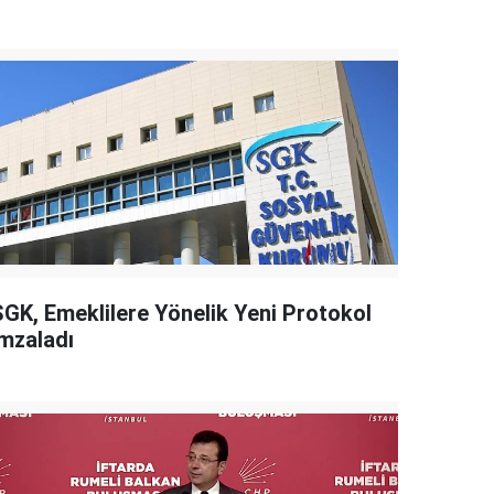
SGK, Emeklilere Yönelik Yeni Protokol
İmzaladı