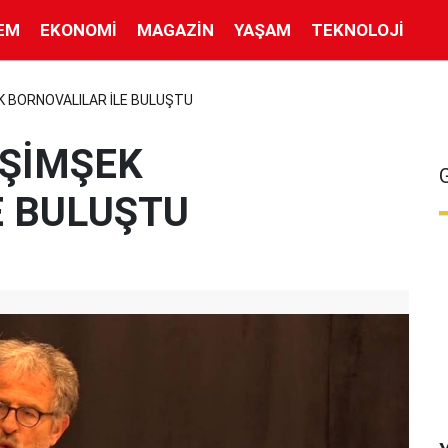
EM
EKONOMI
MAGAZIN
YAŞAM
TEKNOLOJI
K BORNOVALILAR İLE BULUŞTU
 ŞİMŞEK
E BULUŞTU