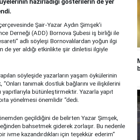
yelerinin hazırladığı gösterilerin de yer
endi.
çerçevesinde Şair-Yazar Aydın Şimşek’i
nce Derneği (ADD) Bornova Şubesi iş birliği ile
eti’’ adlı söyleşi Bornovalılardan yoğun ilgi
e yer aldığı etkinlikte şiir dinletisi ilgiyle
b
pılan söyleşide yazarların yaşam öykülerinin
 “Onları tanımak dostluk bağlarını ve ilişkilerini
ı yapıtlarıyla bütünleştirmektir. Yazarla yapıt
apıta yönelmesi önemlidir “dedi.
dönemden geçildiğini de belirten Yazar Şimşek,
eceğinden bahsetmek giderek zorlaşır. Bu nedenle
ir ivme kazandırdıkları için teşekkür ederim”