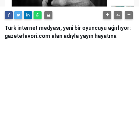
Türk internet medyası, yeni bir oyuncuyu ağırlıyor:
gazetefavori.com alan adıyla yayın hayatına
başlayan Gazete Favori, "Merhaba" diyerek
okuyucularıyla buluştuğunu duyurdu.
Güncel haberleri, derinlemesine analizleri ve farklı
bakış açılarını okuyucularına sunmayı hedefleyen
Gazete Favori, dijital habercilik alanında yeni bir soluk
getirme iddiasıyla yola çıktı.
Haberciliğe Yeni Bir Yaklaşım
Gazete Favori'nin yayın politikası hakkında henüz
detaylı bir açıklama yapılmamış olsa da, isminden de
anlaşılacağı üzere, okuyucuların "favorisi" olmayı,