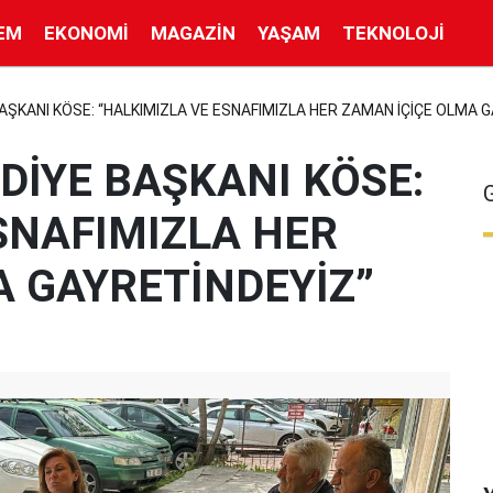
EM
EKONOMI
MAGAZIN
YAŞAM
TEKNOLOJI
ŞKANI KÖSE: “HALKIMIZLA VE ESNAFIMIZLA HER ZAMAN İÇİÇE OLMA 
DİYE BAŞKANI KÖSE:
SNAFIMIZLA HER
A GAYRETİNDEYİZ”