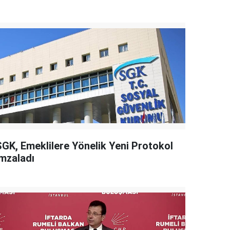
SGK, Emeklilere Yönelik Yeni Protokol
İmzaladı