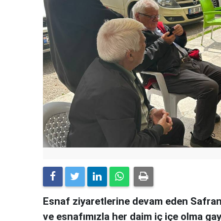
Esnaf ziyaretlerine devam eden Safran
ve esnafımızla her daim iç içe olma gay