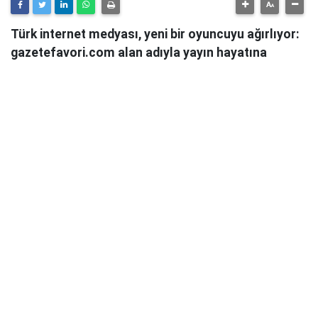
Türk internet medyası, yeni bir oyuncuyu ağırlıyor:
gazetefavori.com alan adıyla yayın hayatına
başlayan Gazete Favori, "Merhaba" diyerek
okuyucularıyla buluştuğunu duyurdu.
Güncel haberleri, derinlemesine analizleri ve farklı
bakış açılarını okuyucularına sunmayı hedefleyen
Gazete Favori, dijital habercilik alanında yeni bir soluk
getirme iddiasıyla yola çıktı.
Haberciliğe Yeni Bir Yaklaşım
Gazete Favori'nin yayın politikası hakkında henüz
detaylı bir açıklama yapılmamış olsa da, isminden de
anlaşılacağı üzere, okuyucuların "favorisi" olmayı,
onların ilgisini çeken, güvendikleri ve takip etmekten
keyif aldıkları bir platform olmayı hedeflediği