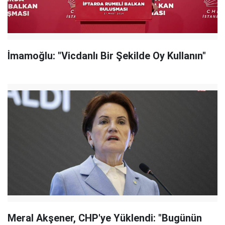
İmamoğlu: "Vicdanlı Bir Şekilde Oy Kullanın"
Meral Akşener, CHP'ye Yüklendi: "Bugünün