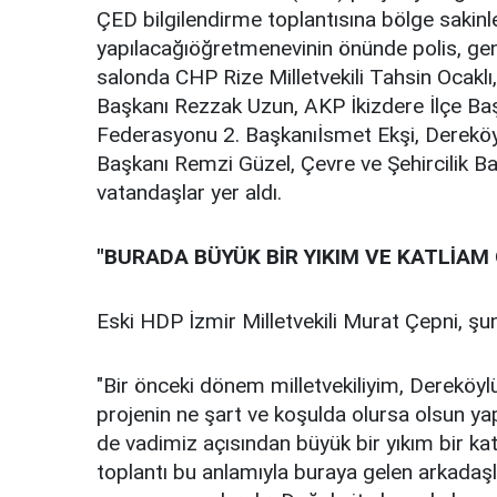
ÇED bilgilendirme toplantısına bölge sakinle
yapılacağıöğretmenevinin önünde polis, geni
salonda CHP Rize Milletvekili Tahsin Ocakl
Başkanı Rezzak Uzun, AKP İkizdere İlçe Ba
Federasyonu 2. Başkanıİsmet Ekşi, Dereköy
Başkanı Remzi Güzel, Çevre ve Şehircilik Baka
vatandaşlar yer aldı.
"BURADA BÜYÜK BİR YIKIM VE KATLİAM
Eski HDP İzmir Milletvekili Murat Çepni, şun
"Bir önceki dönem milletvekiliyim, Derek
projenin ne şart ve koşulda olursa olsun 
de vadimiz açısından büyük bir yıkım bir kat
toplantı bu anlamıyla buraya gelen arkadaşl