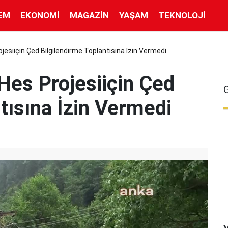
EM
EKONOMI
MAGAZIN
YAŞAM
TEKNOLOJI
rojesiiçin Çed Bilgilendirme Toplantısına İzin Vermedi
 Hes Projesiiçin Çed
tısına İzin Vermedi