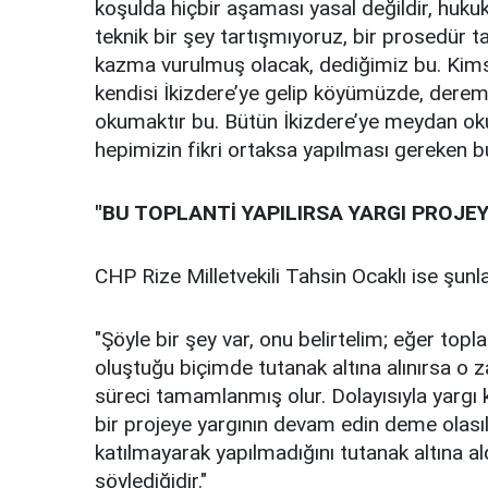
koşulda hiçbir aşaması yasal değildir, hukuk
teknik bir şey tartışmıyoruz, bir prosedür ta
kazma vurulmuş olacak, dediğimiz bu. Kim
kendisi İkizdere’ye gelip köyümüzde, der
okumaktır bu. Bütün İkizdere’ye meydan oku
hepimizin fikri ortaksa yapılması gereken b
"BU TOPLANTİ YAPILIRSA YARGI PROJE
CHP Rize Milletvekili Tahsin Ocaklı ise şunla
"Şöyle bir şey var, onu belirtelim; eğer topl
oluştuğu biçimde tutanak altına alınırsa 
süreci tamamlanmış olur. Dolayısıyla yargı
bir projeye yargının devam edin deme olasıl
katılmayarak yapılmadığını tutanak altına a
söylediğidir."