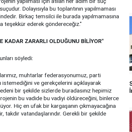
ojenin yapılması için atılan her adım bir suç
k suçudur. Dolayısıyla bu toplantının yapılmaması
rindedir. Birkaç temsilci ile burada yapılmamasına
da teşekkür ederek göndereceğiz."
NE KADAR ZARARLI OLDUĞUNU BİLİYOR"
nları söyledi:
uşlarımız, muhtarlar federasyonumuz, parti
 istemediğini ve gerekçelerini açıklayarak
deni bir şekilde sizlerde buradasınız hepimiz
ojenin bu vadide bu vadiyi öldüreceğini, binlerce
şünüyor. Hiç en ufak bir kargaşanın çıkmayacağına
r, takdir vatandaşlarındır. Gerekli bir şekilde