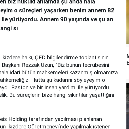
n biz hukuki anlamda şu anda hala
yeyim o süreçleri yaşarken benim annem 82
ı ile yürüyordu. Annem 90 yaşında ve şu an
angi sı
kizdere halkı, ÇED bilgilendirme toplantısının
b
e Başkanı Rezzak Uzun, "Biz bunun tecrübesini
e hala idari bütün mahkemeleri kazanmış olmamıza
hkemeliğiz. Hatta şu kadarını söyleyeyim o
dı. Baston ve bir insan yardımı ile yürüyordu.
 Bu süreçlerin bize hangi sıkıntılar yaşattığını
.
Reis Holding tarafından yapılması planlanan
li dün İkizdere Öğretmenevi’nde yapılmak istenen