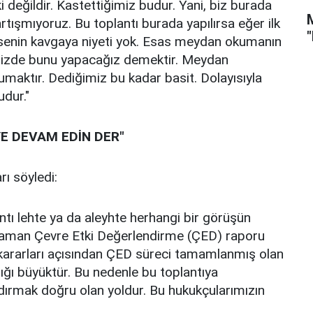
i değildir. Kastettiğimiz budur. Yani, biz burada
rtışmıyoruz. Bu toplantı burada yapılırsa eğer ilk
senin kavgaya niyeti yok. Esas meydan okumanın
emizde bunu yapacağız demektir. Meydan
maktır. Dediğimiz bu kadar basit. Dolayısıyla
udur."
YE DEVAM EDİN DER"
rı söyledi:
antı lehte ya da aleyhte herhangi bir görüşün
o zaman Çevre Etki Değerlendirme (ÇED) raporu
 kararları açısından ÇED süreci tamamlanmış olan
ığı büyüktür. Bu nedenle bu toplantıya
ldırmak doğru olan yoldur. Bu hukukçularımızın