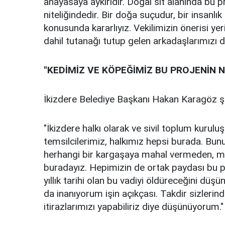
anayasaya aykırıdır. Doğal sit alanında bu pr
niteliğindedir. Bir doğa suçudur, bir insanlı
konusunda kararlıyız. Vekilimizin önerisi ye
dahil tutanağı tutup gelen arkadaşlarımızı 
"KEDİMİZ VE KÖPEĞİMİZ BU PROJENİN 
İkizdere Belediye Başkanı Hakan Karagöz şu
"İkizdere halkı olarak ve sivil toplum kurul
temsilcilerimiz, halkımız hepsi burada. Bunu
herhangi bir kargaşaya mahal vermeden, me
buradayız. Hepimizin de ortak paydası bu pr
yıllık tarihi olan bu vadiyi öldüreceğini dü
da inanıyorum işin açıkçası. Takdir sizlerindi
itirazlarımızı yapabiliriz diye düşünüyorum."