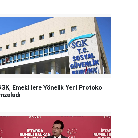
SGK, Emeklilere Yönelik Yeni Protokol
İmzaladı