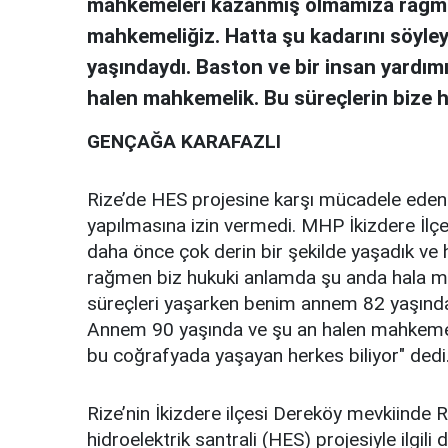
mahkemeleri kazanmış olmamıza rağme
mahkemeliğiz. Hatta şu kadarını söyle
yaşındaydı. Baston ve bir insan yardım
halen mahkemelik. Bu süreçlerin bize h
GENÇAĞA KARAFAZLI
Rize’de HES projesine karşı mücadele eden İ
yapılmasına izin vermedi. MHP İkizdere İlç
daha önce çok derin bir şekilde yaşadık v
rağmen biz hukuki anlamda şu anda hala ma
süreçleri yaşarken benim annem 82 yaşınday
Annem 90 yaşında ve şu an halen mahkemelik.
bu coğrafyada yaşayan herkes biliyor" dedi
Rize’nin İkizdere ilçesi Dereköy mevkiinde 
hidroelektrik santrali (HES) projesiyle ilgi