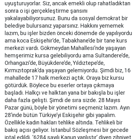
uyuşturuyorlar. Siz, ancak emekli olup rahatladıktan
sonra o işi gerçekleştirme şansını
yakalayabiliyorsunuz. Bunu da sosyal demokrat bir
belediye bulursanız yaparsınız. Hakkını yememek
lazım, bu işler bizden önceki dönemde de yapılıyordu
ama koca Eskişehir’de, Tabakhane’de bir tane kurs
merkezi vardı. Gökmeydan Mahallesi’nde yaşayan
hemşerimiz kursa gelebiliyordu ama Sultandere’de,
Orhangazi’de, Büyükdere’de, Yıldıztepe’de,
Kırmızıtoprak’da yaşayan gelemiyordu. Şimdi biz, 16
mahallede 17 halk merkezi açtık. Oraya biz kursu
götürdük. Böylece bu eserler ortaya çıkmaya
başladı. Halkçı ve halktan yana bir bakışla bu işler
daha fazla gelişti. Şimdi de sıra sizde. 28 Mayıs
Pazar günü, böyle bir yönetimi seçmeniz lazım. Ayın
28’inde bütün Türkiye’yi Eskişehir gibi yapalım.
Özellikle kadın hakları tehlike altında. Tehlikeli bir
bakış açısı geliyor. İstanbul Sözleşmesi bir gecede
iptal edildi. ‘6284 sayılı Kanun yanlıştır’ diyen zihniyet