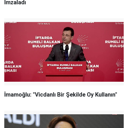
İmzaladı
İmamoğlu: "Vicdanlı Bir Şekilde Oy Kullanın"