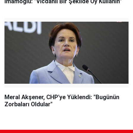
İmamoğlu: "Vicdanlı Bir Şekilde Oy Kullanın"
Meral Akşener, CHP'ye Yüklendi: "Bugünün
Zorbaları Oldular"