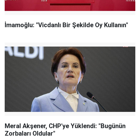
İmamoğlu: "Vicdanlı Bir Şekilde Oy Kullanın"
Meral Akşener, CHP'ye Yüklendi: "Bugünün
Zorbaları Oldular"