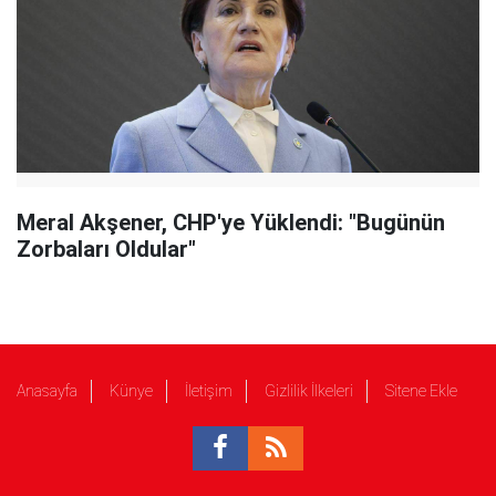
Meral Akşener, CHP'ye Yüklendi: "Bugünün
Zorbaları Oldular"
Anasayfa
Künye
İletişim
Gizlilik İlkeleri
Sitene Ekle