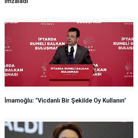
İmzaladı
İmamoğlu: "Vicdanlı Bir Şekilde Oy Kullanın"