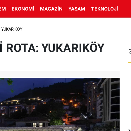
EM
EKONOMI
MAGAZIN
YAŞAM
TEKNOLOJI
: YUKARIKÖY
İ ROTA: YUKARIKÖY