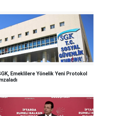
SGK, Emeklilere Yönelik Yeni Protokol
İmzaladı