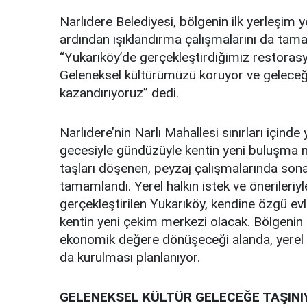
Narlıdere Belediyesi, bölgenin ilk yerleşim 
ardından ışıklandırma çalışmalarını da tama
“Yukarıköy’de gerçekleştirdiğimiz restora
Geleneksel kültürümüzü koruyor ve geleceğe 
kazandırıyoruz” dedi.
Narlıdere’nin Narlı Mahallesi sınırları içind
gecesiyle gündüzüyle kentin yeni buluşma no
taşları döşenen, peyzaj çalışmalarında sona
tamamlandı. Yerel halkın istek ve önerileriy
gerçekleştirilen Yukarıköy, kendine özgü ev
kentin yeni çekim merkezi olacak. Bölgenin s
ekonomik değere dönüşeceği alanda, yerel üre
da kurulması planlanıyor.
GELENEKSEL KÜLTÜR GELECEĞE TAŞINI