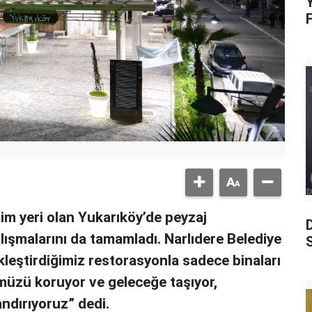
Y
şim yeri olan Yukarıköy’de peyzaj
lışmalarını da tamamladı. Narlıdere Belediye
S
kleştirdiğimiz restorasyonla sadece binaları
üzü koruyor ve geleceğe taşıyor,
andırıyoruz” dedi.