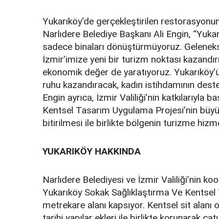
Yukarıköy’de gerçekleştirilen restorasyon
Narlıdere Belediye Başkanı Ali Engin, “Yuka
sadece binaları dönüştürmüyoruz. Geleneks
İzmir’imize yeni bir turizm noktası kazandı
ekonomik değer de yaratıyoruz. Yukarıköy’ün 
ruhu kazandıracak, kadın istihdamının des
Engin ayrıca, İzmir Valiliği’nin katkılarıyla 
Kentsel Tasarım Uygulama Projesi’nin büyü
bitirilmesi ile birlikte bölgenin turizme hiz
YUKARIKÖY HAKKINDA
Narlıdere Belediyesi ve İzmir Valiliği’nin ko
Yukarıköy Sokak Sağlıklaştırma Ve Kentse
metrekare alanı kapsıyor. Kentsel sit alanı 
tarihi yapılar ekleri ile birlikte korunarak ç