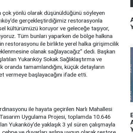
un çok yönlü olarak düşünüldüğünü söyleyen
rıköy’de gerçekleştirdiğimiz restorasyonla
el kültürümüzü koruyor ve geleceğe taşıyor,
rıyoruz. Tüm bunları yaparken de bölge halkına
restorasyonu ile birlikte yerel halka girişimcilik
teklenmesine olanak sağlayacağız” dedi. Başkan
başlatılan Yukarıköy Sokak Sağlıklaştırma ve
k oranda tamamlandığını, küçük detayların
met vermeye başlayacağını ifade etti.
ordinasyonu ile hayata geçirilen Narlı Mahallesi
l Tasarım Uygulama Projesi, toplamda 10.646
olan Yukarıköy’de yaklaşık 3 yıl süren çalışmayla
atı, cehpe ve duvarları aslına uygun olarak restore