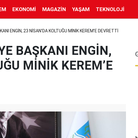
EM
EKONOMI
MAGAZIN
YAŞAM
TEKNOLOJI
KANI ENGİN, 23 NİSAN’DA KOLTUĞU MİNİK KEREM’E DEVRETTİ
YE BAŞKANI ENGİN,
UĞU MİNİK KEREM’E