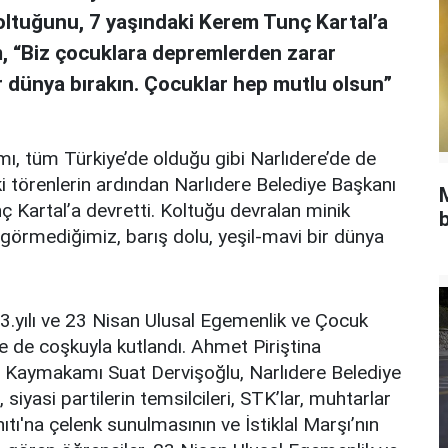
koltuğunu, 7 yaşındaki Kerem Tunç Kartal’a
m, “Biz çocuklara depremlerden zarar
ir dünya bırakın. Çocuklar hep mutlu olsun”
, tüm Türkiye’de olduğu gibi Narlıdere’de de
 törenlerin ardından Narlıdere Belediye Başkanı
ç Kartal’a devretti. Koltuğu devralan minik
b
örmediğimiz, barış dolu, yeşil-mavi bir dünya
103.yılı ve 23 Nisan Ulusal Egemenlik ve Çocuk
e de coşkuyla kutlandı. Ahmet Piriştina
 Kaymakamı Suat Dervişoğlu, Narlıdere Belediye
siyasi partilerin temsilcileri, STK’lar, muhtarlar
nıtı'na çelenk sunulmasının ve İstiklal Marşı’nın