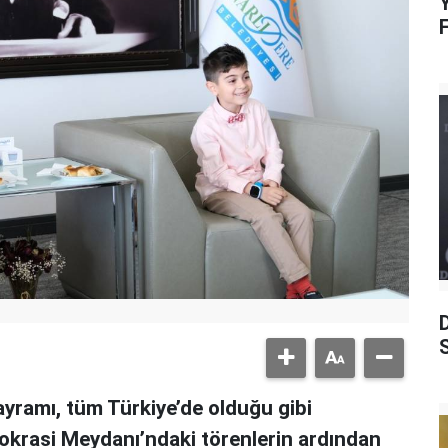
Y
S
yramı, tüm Türkiye’de olduğu gibi
mokrasi Meydanı’ndaki törenlerin ardından