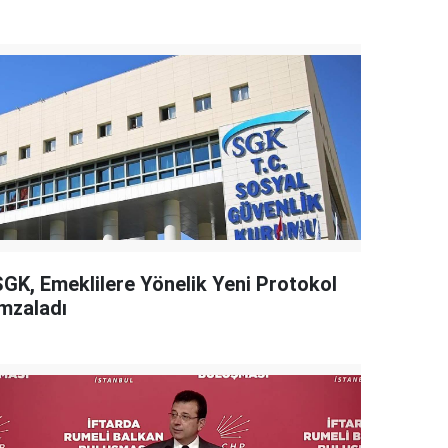
SGK, Emeklilere Yönelik Yeni Protokol
İmzaladı