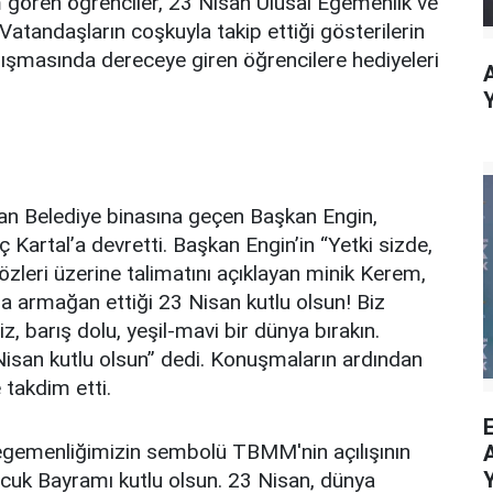
 gören öğrenciler, 23 Nisan Ulusal Egemenlik ve
Vatandaşların coşkuyla takip ettiği gösterilerin
rışmasında dereceye giren öğrencilere hediyeleri
an Belediye binasına geçen Başkan Engin,
artal’a devretti. Başkan Engin’in “Yetki sizde,
özleri üzerine talimatını açıklayan minik Kerem,
a armağan ettiği 23 Nisan kutlu olsun! Biz
 barış dolu, yeşil-mavi bir dünya bırakın.
isan kutlu olsun” dedi. Konuşmaların ardından
takdim etti.
i egemenliğimizin sembolü TBMM'nin açılışının
ocuk Bayramı kutlu olsun. 23 Nisan, dünya