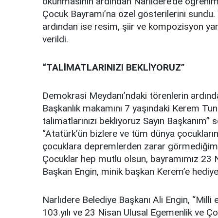
okunmasının ardından Narlıdere’de öğrenim
Çocuk Bayramı’na özel gösterilerini sundu. 
ardından ise resim, şiir ve kompozisyon ya
verildi.
“TALİMATLARINIZI BEKLİYORUZ”
Demokrasi Meydanı’ndaki törenlerin ardınd
Başkanlık makamını 7 yaşındaki Kerem Tunç K
talimatlarınızı bekliyoruz Sayın Başkanım” s
“Atatürk’ün bizlere ve tüm dünya çocukların
çocuklara depremlerden zarar görmediğimiz,
Çocuklar hep mutlu olsun, bayramımız 23 N
Başkan Engin, minik başkan Kerem’e hediye 
Narlıdere Belediye Başkanı Ali Engin, “Mill
103.yılı ve 23 Nisan Ulusal Egemenlik ve Ç