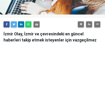
İzmir Olay, İzmir ve çevresindeki en güncel
haberleri takip etmek isteyenler için vazgeçilmez
bir kaynaktır.
Günlük olarak güncellenen haber sitesi, İzmir'in tüm
önemli gelişmelerini anlık olarak okuyucularına
ulaştırmaktadır.
İzmir Olay
, sadece şehirdeki değil, aynı zamanda
ülke genelindeki önemli olayları da takip ederek
okuyucularını bilgilendirmektedir. Güvenilir ve
tarafsız habercilik anlayışıyla hareket eden İzmir
Olay, her türlü haber konusunda objektif bir bakış