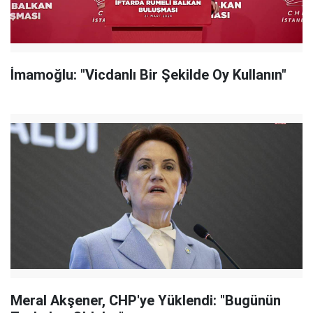
İmamoğlu: "Vicdanlı Bir Şekilde Oy Kullanın"
Meral Akşener, CHP'ye Yüklendi: "Bugünün