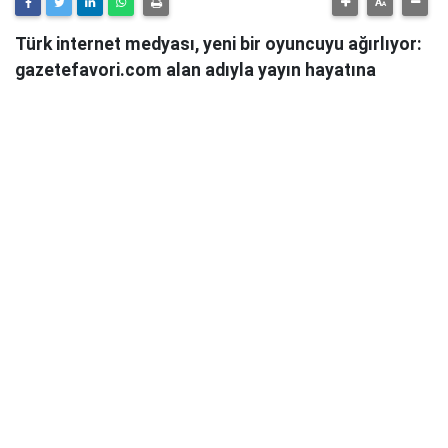
Türk internet medyası, yeni bir oyuncuyu ağırlıyor:
gazetefavori.com alan adıyla yayın hayatına
başlayan Gazete Favori, "Merhaba" diyerek
okuyucularıyla buluştuğunu duyurdu.
Güncel haberleri, derinlemesine analizleri ve farklı
bakış açılarını okuyucularına sunmayı hedefleyen
Gazete Favori, dijital habercilik alanında yeni bir soluk
getirme iddiasıyla yola çıktı.
Haberciliğe Yeni Bir Yaklaşım
Gazete Favori'nin yayın politikası hakkında henüz
detaylı bir açıklama yapılmamış olsa da, isminden de
anlaşılacağı üzere, okuyucuların "favorisi" olmayı,
onların ilgisini çeken, güvendikleri ve takip etmekten
keyif aldıkları bir platform olmayı hedeflediği