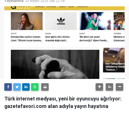
Yayınlanma:
20 Mayıs 2025 Salı 22:38
Türk internet medyası, yeni bir oyuncuyu ağırlıyor:
gazetefavori.com alan adıyla yayın hayatına
başlayan Gazete Favori, "Merhaba" diyerek
okuyucularıyla buluştuğunu duyurdu.