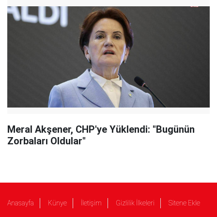
Meral Akşener, CHP'ye Yüklendi: "Bugünün
Zorbaları Oldular"
Anasayfa
Künye
İletişim
Gizlilik İlkeleri
Sitene Ekle