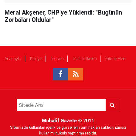
Meral Akşener, CHP'ye Yüklendi: "Bugünün
Zorbaları Oldular"
Anasayfa
Künye
İletişim
Gizlilik İlkeleri
Sitene Ekle
Muhalif Gazete
© 2011
Sitemizde kullanılan içerik ve görsellerin tüm hakları saklıdır, izinsiz
kullanımı hukuki yaptırıma tabidir.