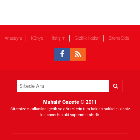
Anasayfa
Künye
İletişim
Gizlilik İlkeleri
Sitene Ekle
Muhalif Gazete
© 2011
Sitemizde kullanılan içerik ve görsellerin tüm hakları saklıdır, izinsiz
kullanımı hukuki yaptırıma tabidir.