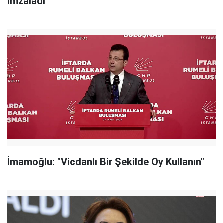
İmzaladı
İmamoğlu: "Vicdanlı Bir Şekilde Oy Kullanın"