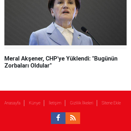
Meral Akşener, CHP'ye Yüklendi: "Bugünün
Zorbaları Oldular"
Anasayfa
Künye
İletişim
Gizlilik İlkeleri
Sitene Ekle