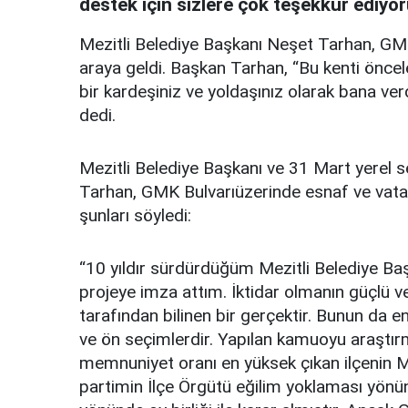
destek için sizlere çok teşekkür ediyo
Mezitli Belediye Başkanı Neşet Tarhan, GMK
araya geldi. Başkan Tarhan, “Bu kenti öncele
bir kardeşiniz ve yoldaşınız olarak bana ver
dedi.
Mezitli Belediye Başkanı ve 31 Mart yerel 
Tarhan, GMK Bulvarıüzerinde esnaf ve vata
şunları söyledi:
“10 yıldır sürdürdüğüm Mezitli Belediye Ba
projeye imza attım. İktidar olmanın güçlü v
tarafından bilinen bir gerçektir. Bunun da e
ve ön seçimlerdir. Yapılan kamuoyu araştır
memnuniyet oranı en yüksek çıkan ilçenin M
partimin İlçe Örgütü eğilim yoklaması yö