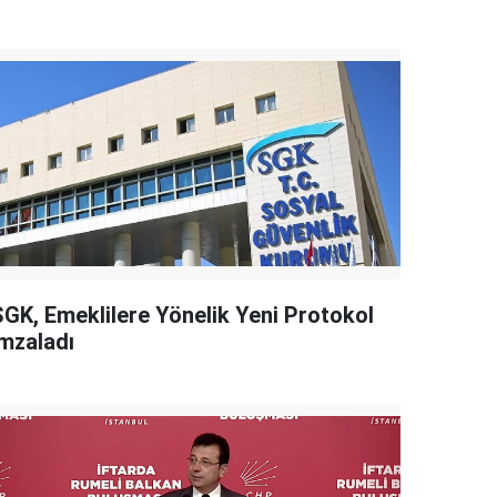
SGK, Emeklilere Yönelik Yeni Protokol
İmzaladı