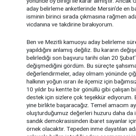
yönünde oy birliği ile karar almıştır. Ancak
aday belirleme anketlerinde Mersin’de en b
isminin birinci sırada çıkmasına rağmen ad
vicdanına ve takdirine bırakıyorum.
Ben ve Mezitli kamuoyu aday belirleme sürec
yapıldığını anlamış değiliz. Bu kararın deği
belirlediği son başvuru tarihi olan 20 Şub
değişmediğini gördüm. Bu süreçte şahsıma
değerlendirmeler, aday olmam yönünde çığ 
halkının yoğun ısrarı ile ilçemiz için bağım
10 yıldır bu kentte bir gönüllü gibi çalışan 
destek için sizlere çok teşekkür ediyorum. B
yine birlikte başaracağız. Temel amacım ayr
oluşturduğumuz değerleri huzuru daha da i
sandık demokrasisinden ibaret sayanlar için
örnek olacaktır. Tepeden inme dayatılan aday