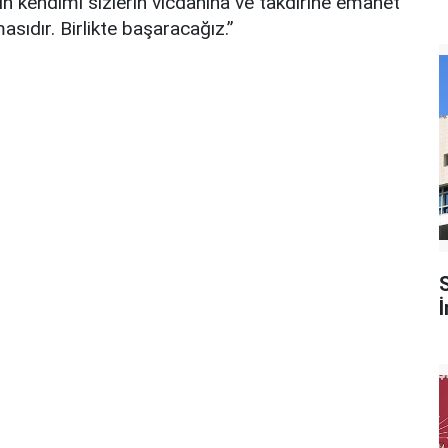
in kendimi sizlerin vicdanına ve takdirine emanet
ıdır. Birlikte başaracağız.”