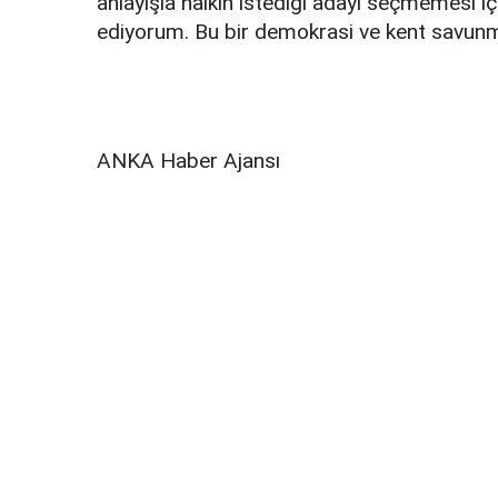
anlayışla halkın istediği adayı seçmemesi iç
ediyorum. Bu bir demokrasi ve kent savunmas
ANKA Haber Ajansı