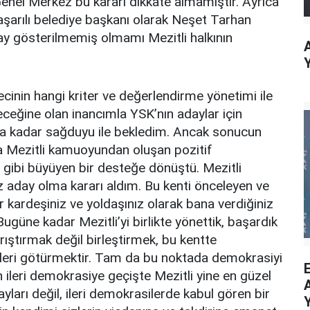
 Genel Merkez bu kararı dikkate almamıştır. Ayrıca
aşarılı belediye başkanı olarak Neşet Tarhan
ay gösterilmemiş olmamı Mezitli halkının
inin hangi kriter ve değerlendirme yönetimi ile
şeceğine olan inancımla YSK’nın adaylar için
at’a kadar sağduyu ile bekledim. Ancak sonucun
 Mezitli kamuoyundan oluşan pozitif
gibi büyüyen bir desteğe dönüştü. Mezitli
sız aday olma kararı aldım. Bu kenti önceleyen ve
bir kardeşiniz ve yoldaşınız olarak bana verdiğiniz
ugüne kadar Mezitli’yi birlikte yönettik, başardık
ıştırmak değil birleştirmek, bu kentte
leri götürmektir. Tam da bu noktada demokrasiyi
 ileri demokrasiye geçişte Mezitli yine en güzel
ları değil, ileri demokrasilerde kabul gören bir