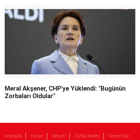
Meral Akşener, CHP'ye Yüklendi: "Bugünün
Zorbaları Oldular"
Anasayfa
Künye
İletişim
Gizlilik İlkeleri
Sitene Ekle