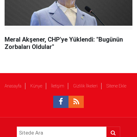
Meral Akşener, CHP'ye Yüklendi: "Bugünün
Zorbaları Oldular"
Anasayfa
Künye
İletişim
Gizlilik İlkeleri
Sitene Ekle