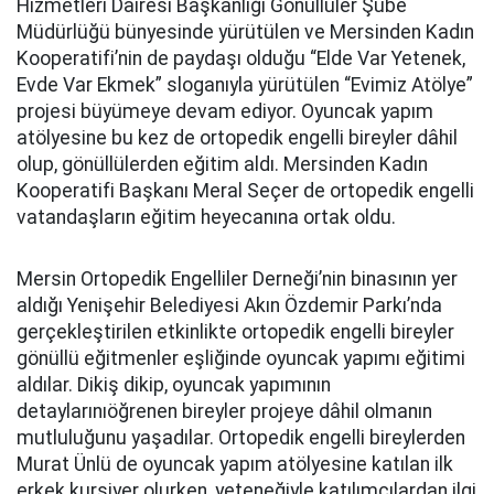
Hizmetleri Dairesi Başkanlığı Gönüllüler Şube
Müdürlüğü bünyesinde yürütülen ve Mersinden Kadın
Kooperatifi’nin de paydaşı olduğu “Elde Var Yetenek,
Evde Var Ekmek” sloganıyla yürütülen “Evimiz Atölye”
projesi büyümeye devam ediyor. Oyuncak yapım
atölyesine bu kez de ortopedik engelli bireyler dâhil
olup, gönüllülerden eğitim aldı. Mersinden Kadın
Kooperatifi Başkanı Meral Seçer de ortopedik engelli
vatandaşların eğitim heyecanına ortak oldu.
Mersin Ortopedik Engelliler Derneği’nin binasının yer
aldığı Yenişehir Belediyesi Akın Özdemir Parkı’nda
gerçekleştirilen etkinlikte ortopedik engelli bireyler
gönüllü eğitmenler eşliğinde oyuncak yapımı eğitimi
aldılar. Dikiş dikip, oyuncak yapımının
detaylarınıöğrenen bireyler projeye dâhil olmanın
mutluluğunu yaşadılar. Ortopedik engelli bireylerden
Murat Ünlü de oyuncak yapım atölyesine katılan ilk
erkek kursiyer olurken, yeteneğiyle katılımcılardan ilgi