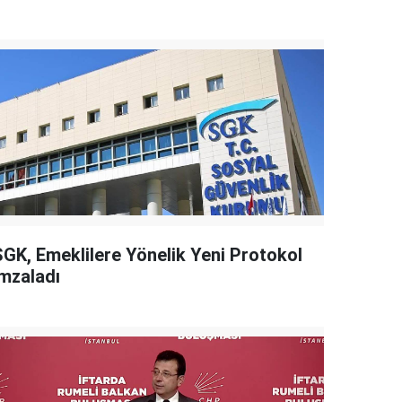
SGK, Emeklilere Yönelik Yeni Protokol
İmzaladı