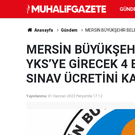
GÜND
Anasayfa
Gündem
MERSİN BÜYÜKŞEHİR BELED
MERSİN BÜYÜKŞEHİ
YKS’YE GİRECEK 4
SINAV ÜCRETİNİ K
Yayınlanma:
01 Haziran 2023 Perşembe 17:12