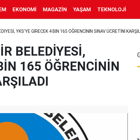
EM
EKONOMI
MAGAZIN
YAŞAM
TEKNOLOJI
İYESİ, YKS’YE GİRECEK 4 BİN 165 ÖĞRENCİNİN SINAV ÜCRETİNİ KARŞI
R BELEDİYESİ,
 BİN 165 ÖĞRENCİNİN
ARŞILADI