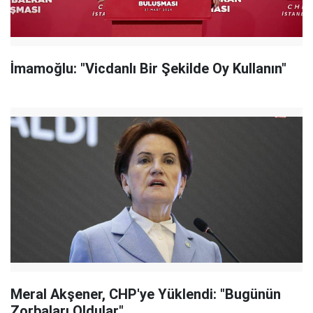
İmamoğlu: "Vicdanlı Bir Şekilde Oy Kullanın"
Meral Akşener, CHP'ye Yüklendi: "Bugünün
Zorbaları Oldular"