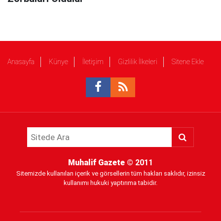
Anasayfa
Künye
İletişim
Gizlilik İlkeleri
Sitene Ekle
Muhalif Gazete
© 2011
Sitemizde kullanılan içerik ve görsellerin tüm hakları saklıdır, izinsiz
kullanımı hukuki yaptırıma tabidir.