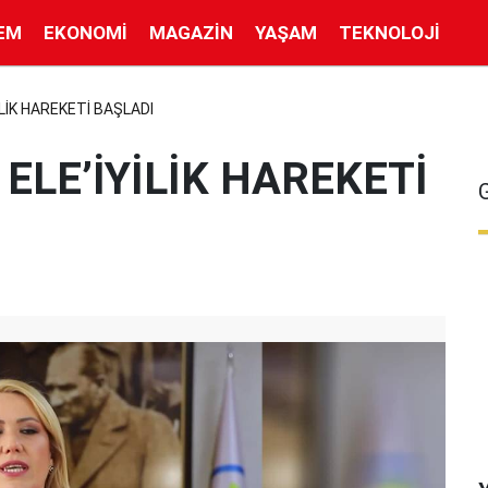
EM
EKONOMI
MAGAZIN
YAŞAM
TEKNOLOJI
İLİK HAREKETİ BAŞLADI
ELE’İYİLİK HAREKETİ