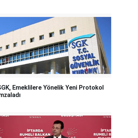
SGK, Emeklilere Yönelik Yeni Protokol
İmzaladı