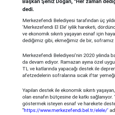
Başkan Şeniz Doğan, “Her zaman dediği
dedi.
Merkezefendi Belediyesi tarafından üç yıld
‘Merkezefendi El Ele’ iyilik hareketi, dörd
ve ekonomik sıkıntı yaşayan esnaf için hay
dediğimiz gibi, ekmeğimiz de bir, soframız 
Merkezefendi Belediyesi’nin 2020 yılında başl
da devam ediyor. Ramazan ayına özel uygula
TL ve katlarında yapacağı destek ile depr
afetzedelerin sofralarına sıcak iftar yemeği u
Yapılan destek ile ekonomik sıkıntı yaşayan
olan esnafın bütçesine de katkı sağlanıyor. ‘
göstermek isteyen esnaf ve harekete destek
"
https://www.merkezefendi.bel.tr/elele/'
adr