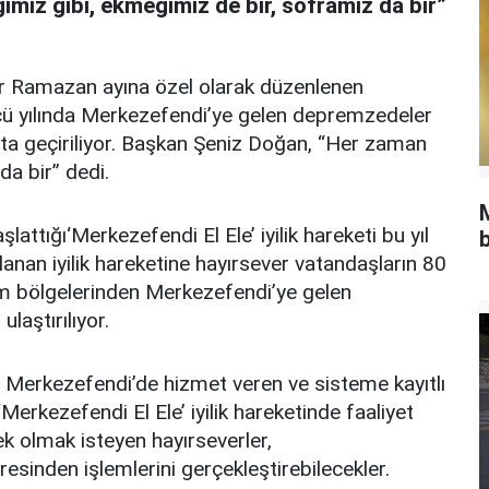
miz gibi, ekmeğimiz de bir, soframız da bir”
ır Ramazan ayına özel olarak düzenlenen
üncü yılında Merkezefendi’ye gelen depremzedeler
ata geçiriliyor. Başkan Şeniz Doğan, “Her zaman
da bir” dedi.
attığı‘Merkezefendi El Ele’ iyilik hareketi bu yıl
b
nan iyilik hareketine hayırsever vatandaşların 80
em bölgelerinden Merkezefendi’ye gelen
laştırılıyor.
, Merkezefendi’de hizmet veren ve sisteme kayıtlı
Merkezefendi El Ele’ iyilik hareketinde faaliyet
 olmak isteyen hayırseverler,
esinden işlemlerini gerçekleştirebilecekler.