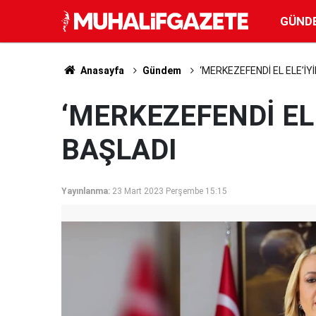
GÜND
Anasayfa
Gündem
‘MERKEZEFENDİ EL ELE’İY
‘MERKEZEFENDİ EL 
BAŞLADI
Yayınlanma:
23 Mart 2023 Perşembe 15:15