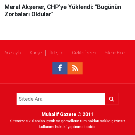
Meral Akşener, CHP'ye Yüklendi: "Bugünün
Zorbaları Oldular"
Anasayfa
Künye
İletişim
Gizlilik İlkeleri
Sitene Ekle
Muhalif Gazete
© 2011
Sitemizde kullanılan içerik ve görsellerin tüm hakları saklıdır, izinsiz
kullanımı hukuki yaptırıma tabidir.