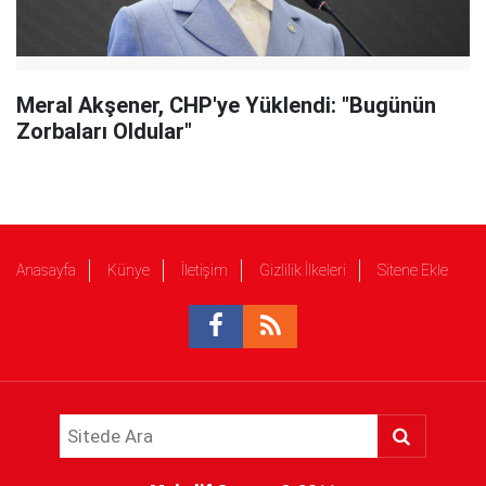
Meral Akşener, CHP'ye Yüklendi: "Bugünün
Zorbaları Oldular"
Anasayfa
Künye
İletişim
Gizlilik İlkeleri
Sitene Ekle