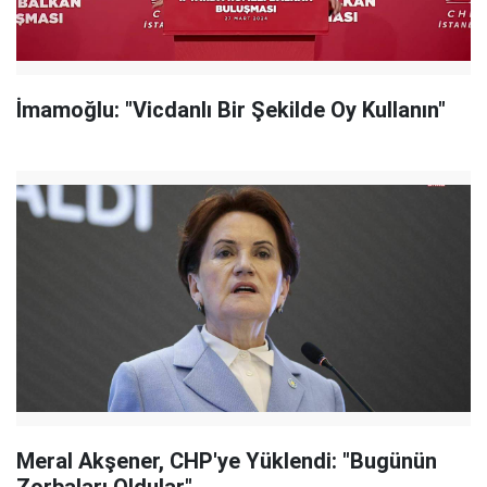
İmamoğlu: "Vicdanlı Bir Şekilde Oy Kullanın"
Meral Akşener, CHP'ye Yüklendi: "Bugünün