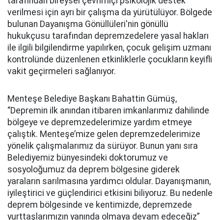
tarafından bireysel çevrimiçi psikolojik destek
verilmesi için ayrı bir çalışma da yürütülüyor. Bölgede
bulunan Dayanışma Gönüllüleri'nin gönüllü
hukukçusu tarafından depremzedelere yasal hakları
ile ilgili bilgilendirme yapılırken, çocuk gelişim uzmanı
kontrolünde düzenlenen etkinliklerle çocukların keyifli
vakit geçirmeleri sağlanıyor.
Menteşe Belediye Başkanı Bahattin Gümüş,
“Depremin ilk anından itibaren imkanlarımız dahilinde
bölgeye ve depremzedelerimize yardım etmeye
çalıştık. Menteşe’mize gelen depremzedelerimize
yönelik çalışmalarımız da sürüyor. Bunun yanı sıra
Belediyemiz bünyesindeki doktorumuz ve
sosyoloğumuz da deprem bölgesine giderek
yaraların sarılmasına yardımcı oldular. Dayanışmanın,
iyileştirici ve güçlendirici etkisini biliyoruz. Bu nedenle
deprem bölgesinde ve kentimizde, depremzede
yurttaşlarımızın yanında olmaya devam edeceğiz”