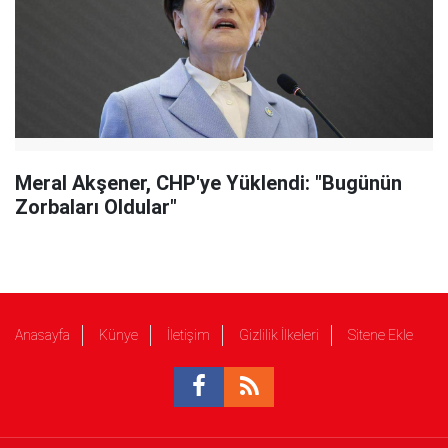
Meral Akşener, CHP'ye Yüklendi: "Bugünün
Zorbaları Oldular"
Anasayfa
Künye
İletişim
Gizlilik İlkeleri
Sitene Ekle