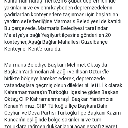
Kahramanmaraş merkezli 6 Şubat depremlerinde
yakınlarını ve evlerini kaybeden depremzedelerin
çadırlardan konteynerlere taşınması için başlatılan
yardım seferberliğine Marmaris Belediyesi de katıldı.
Bu çerçevede, Marmaris Belediyesi tarafından
Malatya’ya bağlı Yeşilyurt ilçesine gönderilen 20
konteyner, Aşağı Bağlar Mahallesi Güzelbahçe
Konteyner Kent’e kuruldu.
Marmaris Belediye Başkanı Mehmet Oktay da
Başkan Yardımcıları Ali Zağlı ve İhsan Öztürk’le
birlikte bölgeye hareket ederek, depremzede
vatandaşlara geçmiş olsun dileklerini iletti. İlk olarak
Kahramanmaraş’ın Türkoğlu İlçesine giden Başkan
Oktay, CHP Kahramanmaraşİl Başkan Yardımcısı
Kenan Yılmaz, CHP Türkoğlu İlçe Başkanı Bahri
Ceyhan ve Deva Partisi Türkoğlu İlçe Başkanı Kazım
Kuncan’ın eşliğinde bölge sakinlerini ve tüm
zorluklara rağmen dükkanlarını açan esnafı ziyaret