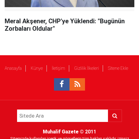
Meral Akşener, CHP'ye Yüklendi: "Bugünün
Zorbaları Oldular"
Anasayfa
Künye
İletişim
Gizlilik İlkeleri
Sitene Ekle
Muhalif Gazete
© 2011
Sitemizde kullanılan içerik ve görsellerin tüm hakları saklıdır, izinsiz