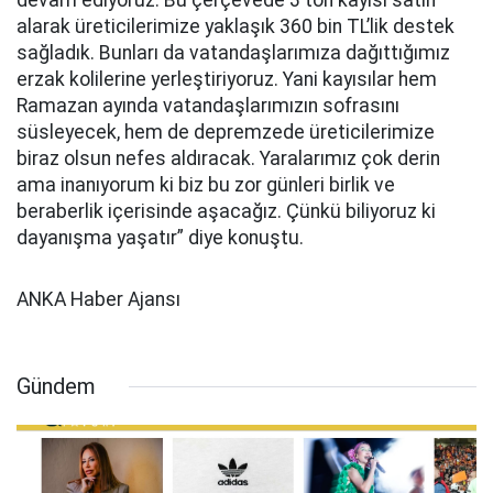
devam ediyoruz. Bu çerçevede 3 ton kayısı satın
alarak üreticilerimize yaklaşık 360 bin TL’lik destek
sağladık. Bunları da vatandaşlarımıza dağıttığımız
erzak kolilerine yerleştiriyoruz. Yani kayısılar hem
Ramazan ayında vatandaşlarımızın sofrasını
süsleyecek, hem de depremzede üreticilerimize
biraz olsun nefes aldıracak. Yaralarımız çok derin
ama inanıyorum ki biz bu zor günleri birlik ve
beraberlik içerisinde aşacağız. Çünkü biliyoruz ki
dayanışma yaşatır” diye konuştu.
ANKA Haber Ajansı
Gündem