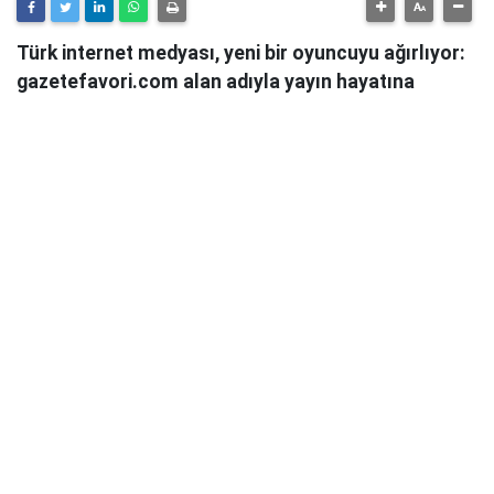
Türk internet medyası, yeni bir oyuncuyu ağırlıyor:
gazetefavori.com alan adıyla yayın hayatına
başlayan Gazete Favori, "Merhaba" diyerek
okuyucularıyla buluştuğunu duyurdu.
Güncel haberleri, derinlemesine analizleri ve farklı
bakış açılarını okuyucularına sunmayı hedefleyen
Gazete Favori, dijital habercilik alanında yeni bir soluk
getirme iddiasıyla yola çıktı.
Haberciliğe Yeni Bir Yaklaşım
Gazete Favori'nin yayın politikası hakkında henüz
detaylı bir açıklama yapılmamış olsa da, isminden de
anlaşılacağı üzere, okuyucuların "favorisi" olmayı,
onların ilgisini çeken, güvendikleri ve takip etmekten
keyif aldıkları bir platform olmayı hedeflediği