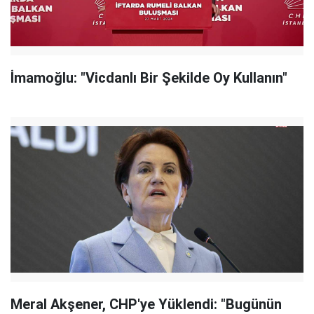
İmamoğlu: "Vicdanlı Bir Şekilde Oy Kullanın"
Meral Akşener, CHP'ye Yüklendi: "Bugünün