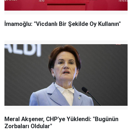
İmamoğlu: "Vicdanlı Bir Şekilde Oy Kullanın"
Meral Akşener, CHP'ye Yüklendi: "Bugünün
Zorbaları Oldular"