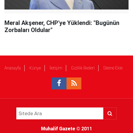
Meral Akşener, CHP'ye Yüklendi: "Bugünün
Zorbaları Oldular"
Anasayfa
Künye
İletişim
Gizlilik İlkeleri
Sitene Ekle
Muhalif Gazete
© 2011