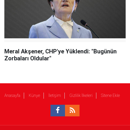
Meral Akşener, CHP'ye Yüklendi: "Bugünün
Zorbaları Oldular"
Anasayfa
Künye
İletişim
Gizlilik İlkeleri
Sitene Ekle