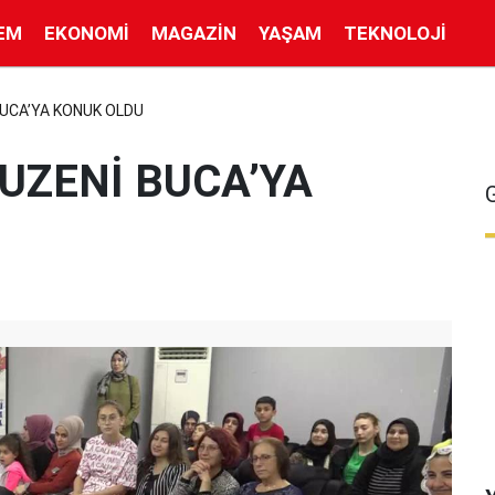
EM
EKONOMI
MAGAZIN
YAŞAM
TEKNOLOJI
 BUCA’YA KONUK OLDU
KUZENİ BUCA’YA