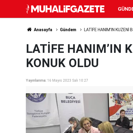
GÜND
Anasayfa
Gündem
LATİFE HANIM’IN KUZENİ
LATİFE HANIM’IN 
KONUK OLDU
Yayınlanma:
16 Mayıs 2023 Salı 10:27