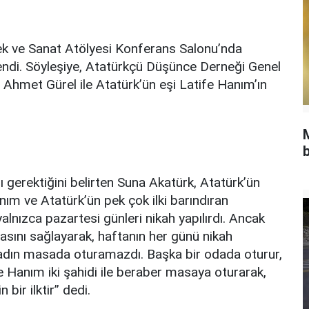
ek ve Sanat Atölyesi Konferans Salonu’nda
endi. Söyleşiye, Atatürkçü Düşünce Derneği Genel
Ahmet Gürel ile Atatürk’ün eşi Latife Hanım’ın
b
sı gerektiğini belirten Suna Akatürk, Atatürk’ün
anım ve Atatürk’ün pek çok ilki barındıran
alnızca pazartesi günleri nikah yapılırdı. Ancak
asını sağlayarak, haftanın her günü nikah
kadın masada oturamazdı. Başka bir odada oturur,
ife Hanım iki şahidi ile beraber masaya oturarak,
 bir ilktir” dedi.