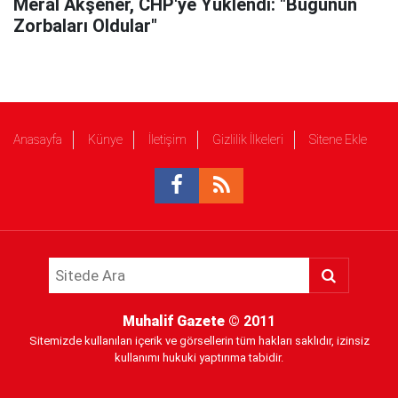
Meral Akşener, CHP'ye Yüklendi: "Bugünün
Zorbaları Oldular"
Anasayfa
Künye
İletişim
Gizlilik İlkeleri
Sitene Ekle
Muhalif Gazete
© 2011
Sitemizde kullanılan içerik ve görsellerin tüm hakları saklıdır, izinsiz
kullanımı hukuki yaptırıma tabidir.