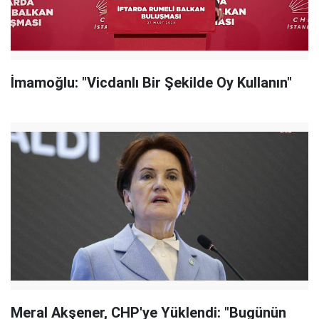
İmamoğlu: "Vicdanlı Bir Şekilde Oy Kullanın"
Meral Akşener, CHP'ye Yüklendi: "Bugünün