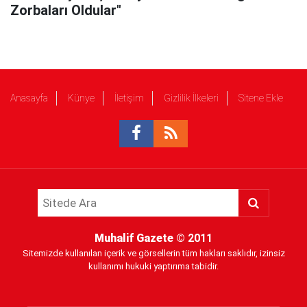
Zorbaları Oldular"
Anasayfa
Künye
İletişim
Gizlilik İlkeleri
Sitene Ekle
Muhalif Gazete
© 2011
Sitemizde kullanılan içerik ve görsellerin tüm hakları saklıdır, izinsiz
kullanımı hukuki yaptırıma tabidir.