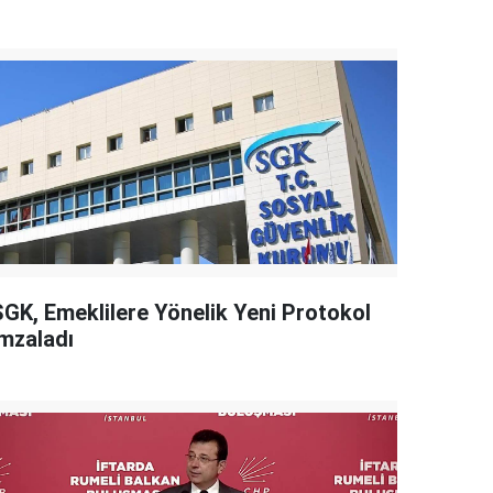
SGK, Emeklilere Yönelik Yeni Protokol
İmzaladı