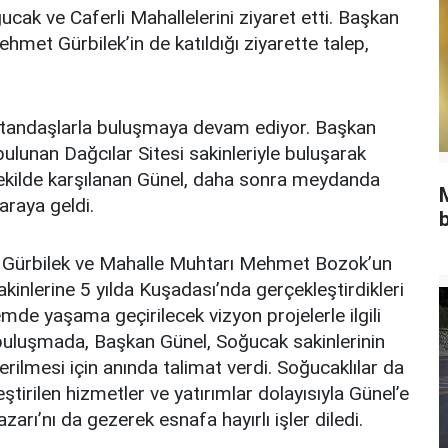
ak ve Caferli Mahallelerini ziyaret etti. Başkan
et Gürbilek’in de katıldığı ziyarette talep,
 vatandaşlarla buluşmaya devam ediyor. Başkan
lunan Dağcılar Sitesi sakinleriyle buluşarak
r şekilde karşılanan Günel, daha sonra meydanda
araya geldi.
b
Gürbilek ve Mahalle Muhtarı Mehmet Bozok’un
akinlerine 5 yılda Kuşadası’nda gerçekleştirdikleri
nemde yaşama geçirilecek vizyon projelerle ilgili
 buluşmada, Başkan Günel, Soğucak sakinlerinin
derilmesi için anında talimat verdi. Soğucaklılar da
ştirilen hizmetler ve yatırımlar dolayısıyla Günel’e
arı’nı da gezerek esnafa hayırlı işler diledi.