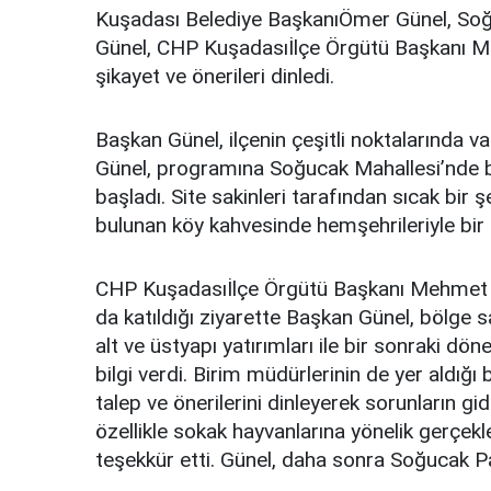
Kuşadası Belediye BaşkanıÖmer Günel, Soğuc
Günel, CHP Kuşadasıİlçe Örgütü Başkanı Mehm
şikayet ve önerileri dinledi.
Başkan Günel, ilçenin çeşitli noktalarında
Günel, programına Soğucak Mahallesi’nde bu
başladı. Site sakinleri tarafından sıcak bi
bulunan köy kahvesinde hemşehrileriyle bir 
CHP Kuşadasıİlçe Örgütü Başkanı Mehmet 
da katıldığı ziyarette Başkan Günel, bölge s
alt ve üstyapı yatırımları ile bir sonraki dö
bilgi verdi.
Birim müdürlerinin de yer aldığı
talep ve önerilerini dinleyerek sorunların gi
özellikle sokak hayvanlarına yönelik gerçekle
teşekkür etti. Günel, daha sonra Soğucak Paz