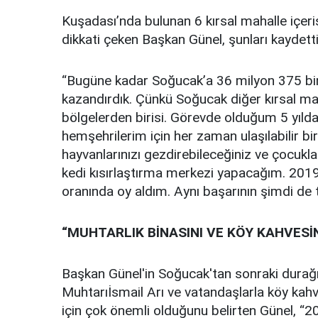
Kuşadası’nda bulunan 6 kırsal mahalle içer
dikkati çeken Başkan Günel, şunları kaydetti
“Bugüne kadar Soğucak’a 36 milyon 375 bin 
kazandırdık. Çünkü Soğucak diğer kırsal mah
bölgelerden birisi. Görevde olduğum 5 yılda
hemşehrilerim için her zaman ulaşılabilir b
hayvanlarınızı gezdirebileceğiniz ve çocukla
kedi kısırlaştırma merkezi yapacağım. 2019
oranında oy aldım. Aynı başarının şimdi de t
“MUHTARLIK BİNASINI VE KÖY KAHVESİN
Başkan Günel'in Soğucak'tan sonraki durağı
Muhtarıİsmail Arı ve vatandaşlarla köy kahve
için çok önemli olduğunu belirten Günel, “20