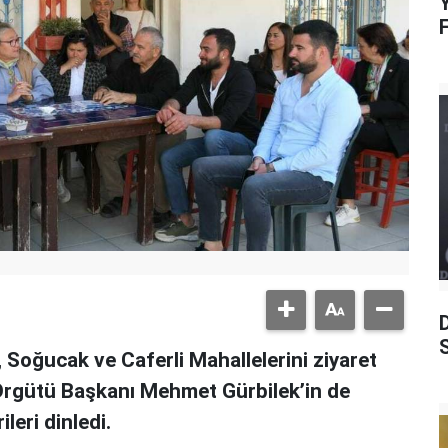
Y
S
Soğucak ve Caferli Mahallelerini ziyaret
Örgütü Başkanı Mehmet Gürbilek’in de
ileri dinledi.