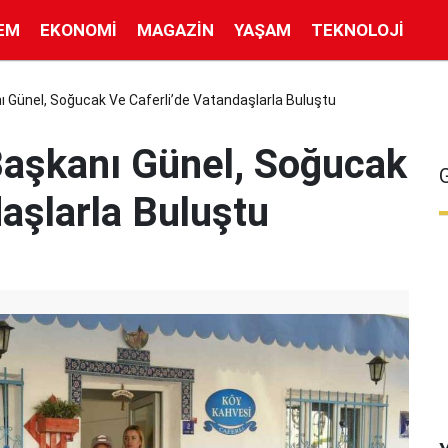
EM
EKONOMI
MAGAZIN
YAŞAM
TEKNOLOJI
 Günel, Soğucak Ve Caferli’de Vatandaşlarla Buluştu
Başkanı Günel, Soğucak
aşlarla Buluştu