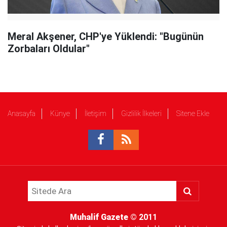
Meral Akşener, CHP'ye Yüklendi: "Bugünün
Zorbaları Oldular"
Anasayfa
Künye
İletişim
Gizlilik İlkeleri
Sitene Ekle
Muhalif Gazete
© 2011