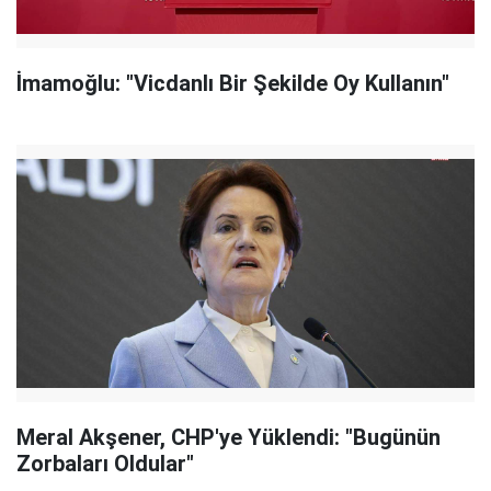
İmamoğlu: "Vicdanlı Bir Şekilde Oy Kullanın"
Meral Akşener, CHP'ye Yüklendi: "Bugünün
Zorbaları Oldular"