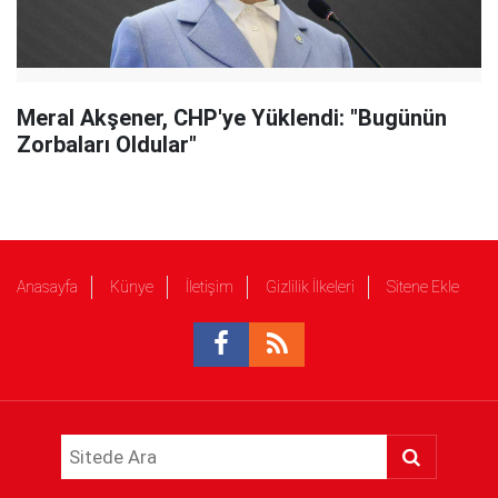
Meral Akşener, CHP'ye Yüklendi: "Bugünün
Zorbaları Oldular"
Anasayfa
Künye
İletişim
Gizlilik İlkeleri
Sitene Ekle