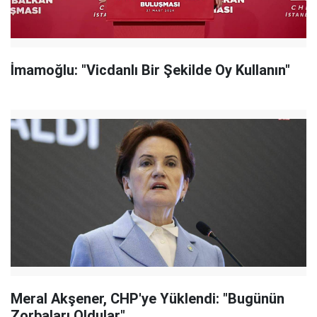
İmamoğlu: "Vicdanlı Bir Şekilde Oy Kullanın"
Meral Akşener, CHP'ye Yüklendi: "Bugünün
Zorbaları Oldular"