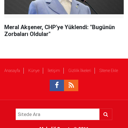
Meral Akşener, CHP'ye Yüklendi: "Bugünün
Zorbaları Oldular"
Anasayfa
Künye
İletişim
Gizlilik İlkeleri
Sitene Ekle