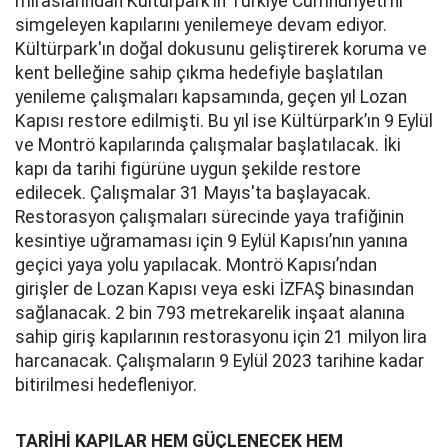
miraslarından Kültürpark’ın Türkiye Cumhuriyeti’ni
simgeleyen kapılarını yenilemeye devam ediyor.
Kültürpark'ın doğal dokusunu geliştirerek koruma ve
kent belleğine sahip çıkma hedefiyle başlatılan
yenileme çalışmaları kapsamında, geçen yıl Lozan
Kapısı restore edilmişti. Bu yıl ise Kültürpark’ın 9 Eylül
ve Montrö kapılarında çalışmalar başlatılacak. İki
kapı da tarihi figürüne uygun şekilde restore
edilecek. Çalışmalar 31 Mayıs'ta başlayacak.
Restorasyon çalışmaları sürecinde yaya trafiğinin
kesintiye uğramaması için 9 Eylül Kapısı’nın yanına
geçici yaya yolu yapılacak. Montrö Kapısı’ndan
girişler de Lozan Kapısı veya eski İZFAŞ binasından
sağlanacak. 2 bin 793 metrekarelik inşaat alanına
sahip giriş kapılarının restorasyonu için 21 milyon lira
harcanacak. Çalışmaların 9 Eylül 2023 tarihine kadar
bitirilmesi hedefleniyor.
TARİHİ KAPILAR HEM GÜÇLENECEK HEM