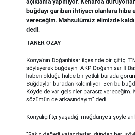
açıklama yapmıyor. Kenarda duruyorlar.
buğdayı gariban ihtiyacı olanlara hibe 
vereceğim. Mahsulümüz elimizde kaldı
dedi.
TANER ÖZAY
Konya’nın Doğanhisar ilçesinde bir çiftçi TM
söyleyerek buğdayını AKP Doğanhisar İl Başka
haberi olduğu halde bir yetkili burada gör
Buğdaylar buradan kaldırılıyor. Ben bu buğd
Köyde de var gelsinler parasız vereceğim.
sözümün de arkasındayım" dedi.
Konyalıçiftçi yaşadığı mağduriyeti şöyle anla
"Bakın değerli vatandaşlar, dünden beri söyl