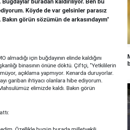
 Buğdaylar buradan kaldırılıyor. Ben bu
ediyorum. Köyde de var gelsinler parasız
. Bakın görün sözümün de arkasındayım"
O almadığı için buğdayının elinde kaldığını
b
nlığı binasının önüne döktü. Çiftçi, "Yetkililerin
ünmüyor, açıklama yapmıyor. Kenarda duruyorlar.
ayı gariban ihtiyacı olanlara hibe ediyorum.
 Mahsulümüz elimizde kaldı. Bakın görün
ttı:
edim. Özellikle bugün burada milletvekili