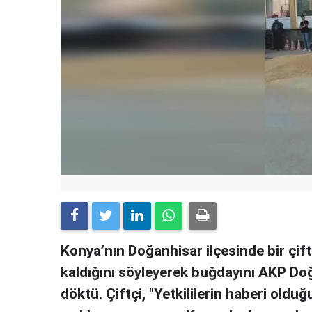
Konya’nın Doğanhisar ilçesinde bir çif
kaldığını söyleyerek buğdayını AKP Doğ
döktü. Çiftçi, "Yetkililerin haberi oldu