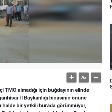
Y
S
tçi TMO almadığı için buğdayının elinde
anhisar İl Başkanlığı binasının önüne
ğu halde bir yetkili burada görünmüyor,