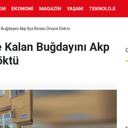
EM
EKONOMI
MAGAZIN
YAŞAM
TEKNOLOJI
an Buğdayını Akp İlçe Binası Önüne Döktü
de Kalan Buğdayını Akp
öktü