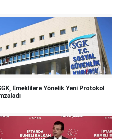
SGK, Emeklilere Yönelik Yeni Protokol
İmzaladı