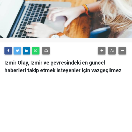
İzmir Olay, İzmir ve çevresindeki en güncel
haberleri takip etmek isteyenler için vazgeçilmez
bir kaynaktır.
Günlük olarak güncellenen haber sitesi, İzmir'in tüm
önemli gelişmelerini anlık olarak okuyucularına
ulaştırmaktadır.
İzmir Olay
, sadece şehirdeki değil, aynı zamanda
ülke genelindeki önemli olayları da takip ederek